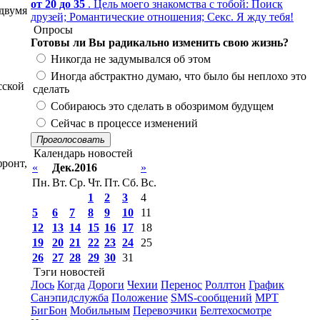
от 20 до 35
. Цель моего знакомства с тобой: Поиск
двумя
друзей; Романтические отношения; Секс. Я жду тебя!
Опросы
Готовы ли Вы радикально изменить свою жизнь?
Никогда не задумывался об этом
Иногда абстрактно думаю, что было бы неплохо это
сской
сделать
Собираюсь это сделать в обозримом будущем
Сейчас в процессе изменений
Проголосовать
Календарь новостей
фронт,
«
Дек.2016
»
Пн.
Вт.
Ср.
Чт.
Пт.
Сб.
Вс.
1
2
3
4
5
6
7
8
9
10
11
12
13
14
15
16
17
18
19
20
21
22
23
24
25
26
27
28
29
30
31
Тэги новостей
Лось
Когда
Дороги
Чехии
Перенос
Роллтон
График
Санэпидслужба
Положение
SMS-сообщений
МРТ
БигБон
Мобильным
Перевозчики
Белтехосмотре