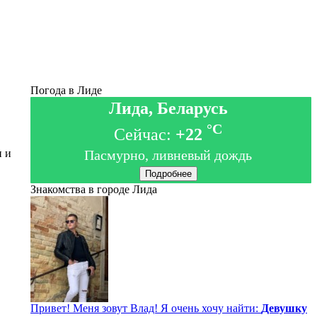
Погода в Лиде
Лида, Беларусь
°C
Сейчас:
+22
н и
Пасмурно, ливневый дождь
Подробнее
Знакомства в городе Лида
Привет! Меня зовут Влад! Я очень хочу найти:
Девушку