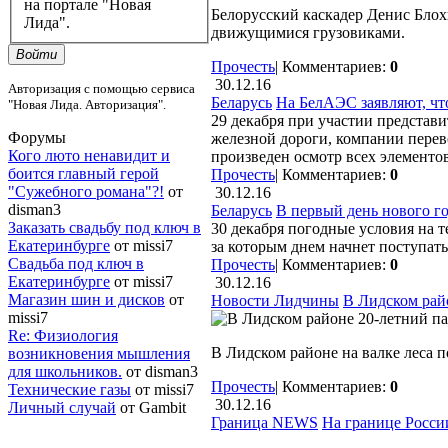
на портале "Новая
Белорусский каскадер Денис Бло
Лида".
движущимися грузовиками.
Войти
Прочесть
|
Комментариев:
0
30.12.16
Авторизация с помощью сервиса
Беларусь
На БелАЭС заявляют, чт
"Новая Лида. Авторизация".
29 декабря при участии представи
Форумы
железной дороги, компании перев
Кого люто ненавидит и
произведен осмотр всех элементо
боится главный герой
Прочесть
|
Комментариев:
0
"Сужебного романа"?!
от
30.12.16
disman3
Беларусь
В первый день нового го
Заказать свадьбу под ключ в
30 декабря погодные условия на 
Екатеринбурге
от missi7
за которым днем начнет поступать
Cвадьба под ключ в
Прочесть
|
Комментариев:
0
Екатеринбурге
от missi7
30.12.16
Магазин шин и дисков
от
Новости Лидчины
В Лидском райо
missi7
Re: Физиология
В Лидском районе на валке леса п
возникновения мышления
для школьников.
от disman3
Прочесть
|
Комментариев:
0
Технические газы
от missi7
30.12.16
Личный случай
от Gambit
Граница NEWS
На границе России