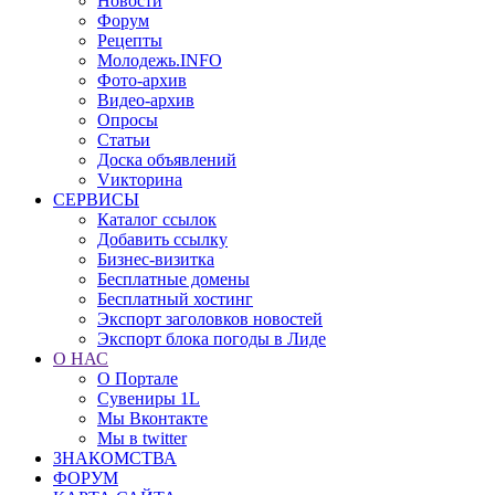
Новости
Форум
Рецепты
Молодежь.INFO
Фото-архив
Видео-архив
Опросы
Статьи
Доска объявлений
Vикторина
СЕРВИСЫ
Каталог ссылок
Добавить ссылку
Бизнес-визитка
Бесплатные домены
Бесплатный хостинг
Экспорт заголовков новостей
Экспорт блока погоды в Лиде
О НАС
О Портале
Сувениры 1L
Мы Вконтакте
Мы в twitter
ЗНАКОМСТВА
ФОРУМ