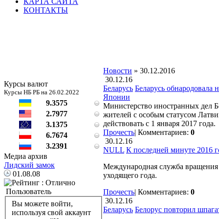
КАРТА САЙТА
КОНТАКТЫ
Новости
» 30.12.2016
30.12.16
Курсы валют
Беларусь
Беларусь обнародовала 
Курсы НБ РБ на 26.02.2022
Японии
9.3575
Министерство иностранных дел Бе
2.7977
жителей с особым статусом Латви
действовать с 1 января 2017 года.
3.1375
Прочесть
|
Комментариев:
0
6.7674
30.12.16
3.2391
NULL
К последней минуте 2016 
Медиа архив
Лидский замок
Международная служба вращения 
01.08.08
уходящего года.
Пользователь
Прочесть
|
Комментариев:
0
30.12.16
Вы можете войти,
Беларусь
Белорус повторил шпага
используя свой аккаунт