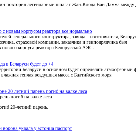
хин повторил легендарный шпагат Жан-Клода Ван Дамма между 
о с новым корпусом реактора все нормально
телей генерального конструктора, завода – изготовителя, Белору
озчика, страховой компании, заказчика и генподрядчика был
в нового корпуса реактора Белорусской АЭС.
да в Беларуси будет до +4
территории Беларуси в основном будет определять атмосферный 
 влажная теплая воздушная масса с Балтийского моря.
не 20-летний парень погиб на валке леса
огиб 20-летний парень.
 ворона украла у эстонца паспорт