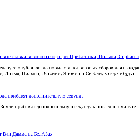
новые ставки визового сбора для Прибалтики, Польши, Сербии и
ларуси опубликовало новые ставки визовых сборов для гражда
и, Литвы, Польши, Эстонии, Японии и Сербии, которые будут
года прибавят дополнительную секунду
Земли прибавит дополнительную секунду к последней минуте
т Ван Дамма на БелАЗах