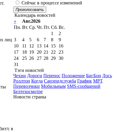
Сейчас в процессе изменений
ет.
Проголосовать
Календарь новостей
«
Авг.2026
Пн.
Вт.
Ср.
Чт.
Пт.
Сб.
Вс.
1
2
их лиц
3
4
5
6
7
8
9
10
11
12
13
14
15
16
17
18
19
20
21
22
23
24
25
26
27
28
29
30
31
Тэги новостей
Чехии
Дороги
Перенос
Положение
БигБон
Лось
Роллтон
Когда
Санэпидслужба
График
МРТ
Перевозчики
Мобильным
SMS-сообщений
нты
Белтехосмотре
Новости страны
бит/с в