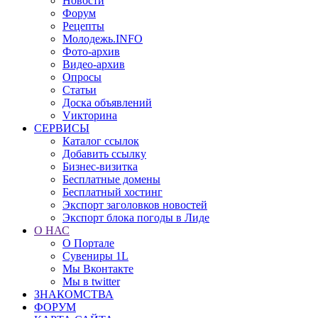
Новости
Форум
Рецепты
Молодежь.INFO
Фото-архив
Видео-архив
Опросы
Статьи
Доска объявлений
Vикторина
СЕРВИСЫ
Каталог ссылок
Добавить ссылку
Бизнес-визитка
Бесплатные домены
Бесплатный хостинг
Экспорт заголовков новостей
Экспорт блока погоды в Лиде
О НАС
О Портале
Сувениры 1L
Мы Вконтакте
Мы в twitter
ЗНАКОМСТВА
ФОРУМ