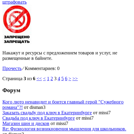
штрафовать
Накажут и ресурсы с предложением товаров и услуг, не
размещенные в байнете.
Прочесть
⁄
Комментариев: 0
Страница
3
из
6
<<
<
1
2
3
4
5
6
>
>>
Форум
Кого люто ненавидит и боится главный герой "Сужебного
романа"?!
от disman3
Заказать свадьбу под ключ в Екатеринбурге
от missi7
Cвадьба под ключ в Екатеринбурге
от missi7
Магазин шин и дисков
от missi7
Re: Физиология возникновения мышления для школьников.