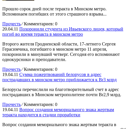
Прошло сорок дней после теракта в Минском метро.
Вспоминаем погибших от этого страшного взрыва...
Прочесть
⁄
Комментариев: 0
20.04.11
Похоронили студента из Ивьевского лицея, который
погиб во время теракта в минском метро
Второго жителя Гродненской области, 17-летнего Сергея
Герасимчика, погибшего в минском метро 11 апреля,
похоронили в минувший четверг. Сегодня его вспоминают
однокурсники и преподаватели.
Прочесть
⁄
Комментариев: 0
19.04.11
Сумма пожертвований белорусов в адрес
пострадавших в минском метро приближается к Br3 млрд
Белорусы перечислили на благотворительный счет в адрес
пострадавших в Минском метрополитене почти Br2,9 млрд.
Прочесть
⁄
Комментариев: 0
19.04.11
Вопрос создания мемориального знака жертвам
теракта находится в стадии проработки
Вопрос создания мемориального знака жертвам теракта в