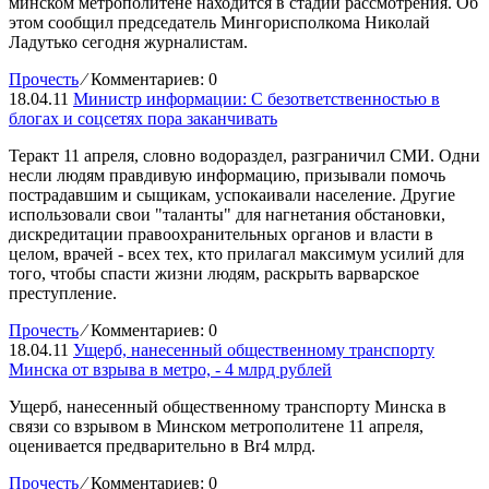
минском метрополитене находится в стадии рассмотрения. Об
этом сообщил председатель Мингорисполкома Николай
Ладутько сегодня журналистам.
Прочесть
⁄
Комментариев: 0
18.04.11
Министр информации: С безответственностью в
блогах и соцсетях пора заканчивать
Теракт 11 апреля, словно водораздел, разграничил СМИ. Одни
несли людям правдивую информацию, призывали помочь
пострадавшим и сыщикам, успокаивали население. Другие
использовали свои "таланты" для нагнетания обстановки,
дискредитации правоохранительных органов и власти в
целом, врачей - всех тех, кто прилагал максимум усилий для
того, чтобы спасти жизни людям, раскрыть варварское
преступление.
Прочесть
⁄
Комментариев: 0
18.04.11
Ущерб, нанесенный общественному транспорту
Минска от взрыва в метро, - 4 млрд рублей
Ущерб, нанесенный общественному транспорту Минска в
связи со взрывом в Минском метрополитене 11 апреля,
оценивается предварительно в Br4 млрд.
Прочесть
⁄
Комментариев: 0