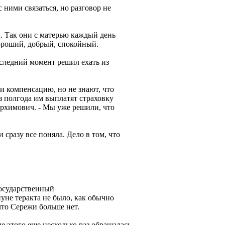
ними связаться, но разговор не
ц. Так они с матерью каждый день
хороший, добрый, спокойный.
оследний момент решил ехать из
и компенсацию, но не знают, что
ез полгода им выплатят страховку
архимович. - Мы уже решили, что
сразу все поняла. Дело в том, что
государственный
нуне теракта не было, как обычно
что Сережи больше нет.
ле этого еще несколько раз обращалась