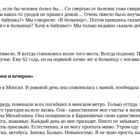
, если бы человек болел бы… Со смертью от болезни тоже смири
-за каких-то уродов не пришел домой… Очень тяжело было внучк
е бабушка?» Мы говорили: «В больнице». Потом пришлось сказат
олго в больнице? Хочу к бабушке!» Мы только недавно сказали д
тяжело. Я всегда становлюсь возле того места. Всегда подхожу.
лучае. Ему 62 года, он на нервной почве лег в больницу с ногами
тром и вечером»
а в Минске. В роковой день она созвонилась с мамой, пообещала
среду, поминали всех погибших в минском метро. Только оттуда
о трагедия на всю жизнь. Оля - единственное мое счастье в жизн
лана Михайловна. Она похоронила в Барановичах свою единствен
еги, знакомые. Каждый день ко мне приходят. Никто не забывает.
ень проезжаю. Естественно, я не могу проехать мимо. Утром еду
и, автобуса. Захожу. Больно. Невыносимо. Я не знаю просто, ка