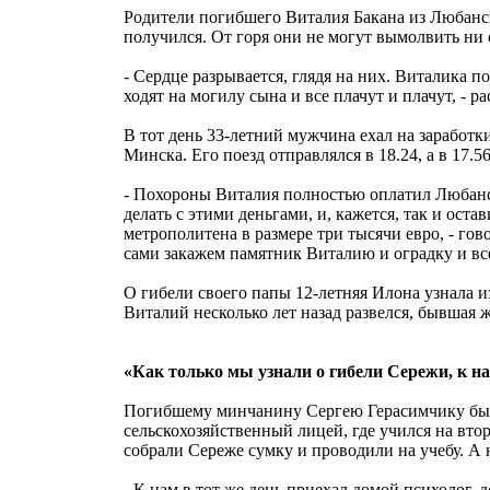
Родители погибшего Виталия Бакана из Любанско
получился. От горя они не могут вымолвить ни с
- Сердце разрывается, глядя на них. Виталика п
ходят на могилу сына и все плачут и плачут, -
В тот день 33-летний мужчина ехал на заработк
Минска. Его поезд отправлялся в 18.24, а в 17.5
- Похороны Виталия полностью оплатил Любанск
делать с этими деньгами, и, кажется, так и ост
метрополитена в размере три тысячи евро, - го
сами закажем памятник Виталию и оградку и все
О гибели своего папы 12-летняя Илона узнала из
Виталий несколько лет назад развелся, бывшая ж
«Как только мы узнали о гибели Сережи, к на
Погибшему минчанину Сергею Герасимчику было
сельскохозяйственный лицей, где учился на вто
собрали Сереже сумку и проводили на учебу. А 
- К нам в тот же день приехал домой психолог, 