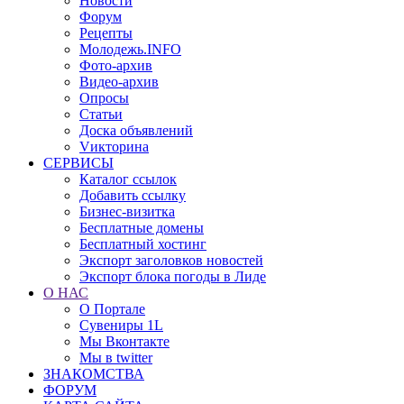
Новости
Форум
Рецепты
Молодежь.INFO
Фото-архив
Видео-архив
Опросы
Статьи
Доска объявлений
Vикторина
СЕРВИСЫ
Каталог ссылок
Добавить ссылку
Бизнес-визитка
Бесплатные домены
Бесплатный хостинг
Экспорт заголовков новостей
Экспорт блока погоды в Лиде
О НАС
О Портале
Сувениры 1L
Мы Вконтакте
Мы в twitter
ЗНАКОМСТВА
ФОРУМ