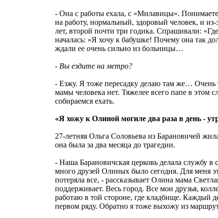
- Она с работы ехала, с «Милавицы». Понимаете
на работу, нормальный, здоровый человек, и из
лет, второй почти три годика. Спрашивали: «Гд
началась: «Я хочу к бабушке! Почему она так д
ждали ее очень сильно из больницы…
- Вы ездите на метро?
- Езжу. Я тоже пересадку делаю там же… Очень 
мамы человека нет. Тяжелее всего папе в этом с
собираемся ехать.
«Я хожу к Олиной могиле два раза в день - у
27-летняя Ольга Соловьева из Барановичей жил
она была за два месяца до трагедии.
- Наша Барановичская церковь делала службу в 
много друзей Олиных было сегодня. Для меня эт
потеряла все, - рассказывает Олина мама Свет
поддерживает. Весь город. Все мои друзья, колл
работаю в той стороне, где кладбище. Каждый д
первом ряду. Обратно я тоже выхожу из маршрутк