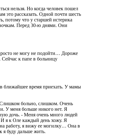
ться нельзя. Но когда человек пошел
ам это рассказать. Одной почти шесть
ь, потому что у старшей истерика
евочкам. Перед 30-ю днями. Они
 Просто не могу не подойти… Дороже
. Сейчас к папе в больницу
 в ближайшее время приехать. У мамы
. Слишком больно, слишком. Очень
и. У меня больше никого нет. Я
ную дочь. - Меня очень много людей
 И я к Оле каждый день хожу. Я
 на работу, я вижу ее могилку… Она в
к я буду дальше жить.