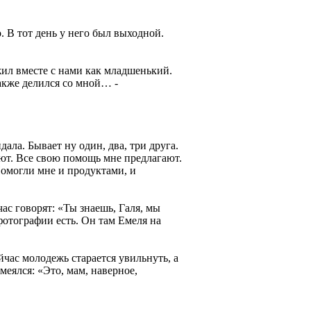
 В тот день у него был выходной.
 жил вместе с нами как младшенький.
также делился со мной… -
ала. Бывает ну один, два, три друга.
ают. Все свою помощь мне предлагают.
Помогли мне и продуктами, и
ас говорят: «Ты знаешь, Галя, мы
фотографии есть. Он там Емеля на
йчас молодежь старается увильнуть, а
смеялся: «Это, мам, наверное,