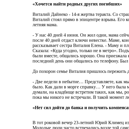
«Хочется найти родных других погибших»
Виталий Дайнеко - 14-я жертва теракта. Со стра
Виталий стоял прямо в эпицентре взрыва. Его ко
летняя мама.
- У нас 40 дней 4 июня. Он жил один, мама сейч
после 40 дней отдаст ключи невестке. Маме, коне
рассказывает сестра Виталия Елена. - Маму и п
Сказала: «Куда угодно, только не в метро». Под
были вместе, общались хорошо. Она приезжала к
последний день они общались по телефону. Был
До похорон семье Виталия пришлось пережить д
- Две недели в небытие… Представляете, как м
было. Как дали в морге справку… У него была 
думали, на кладбище встретим таких, как мы, р
пока мы никого не встречали. В такой момент л
«Нет сил дойти до банка и получить компенс
В тот роковой вечер 23-летний Юрий Климец из
Молодые люди часто встречались возле той сам