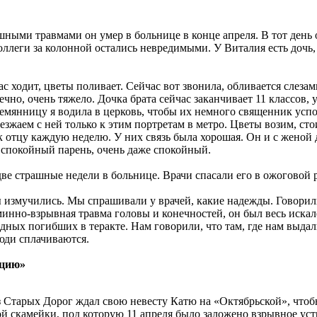
шными травмами он умер в больнице в конце апреля. В тот день о
ллеги за колонной остались невредимыми. У Виталия есть дочь, 
ас ходит, цветы поливает. Сейчас вот звонила, обливается слезам
чно, очень тяжело. Дочка брата сейчас заканчивает 11 классов, 
лемянницу я водила в церковь, чтобы их немного священник успо
ъезжаем с ней только к этим портретам в метро. Цветы возим, сто
 отцу каждую неделю. У них связь была хорошая. Он и с женой д
 спокойный парень, очень даже спокойный.
ве страшные недели в больнице. Врачи спасали его в ожоговой
ы измучились. Мы спрашивали у врачей, какие надежды. Говорили
минно-взрывная травма головы и конечностей, он был весь иска
одных погибших в теракте. Нам говорили, что там, где нам выдал
юди сплачиваются.
ацию»
 Старых Дорог ждал свою невесту Катю на «Октябрьской», чтобы
ой скамейки, под которую 11 апреля было заложено взрывное ус