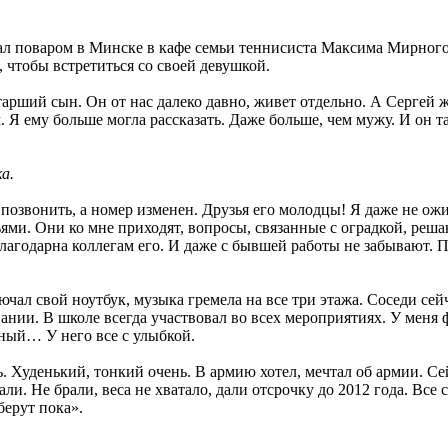
ал поваром в Минске в кафе семьи теннисиста Максима Мирного.
 чтобы встретиться со своей девушкой.
старший сын. Он от нас далеко давно, живет отдельно. А Сергей
. Я ему больше могла рассказать. Даже больше, чем мужу. И он 
а.
 позвонить, а номер изменен. Друзья его молодцы! Я даже не ожид
зьями. Они ко мне приходят, вопросы, связанные с оградкой, реш
лагодарна коллегам его. И даже с бывшей работы не забывают. 
чал свой ноутбук, музыка гремела на все три этажа. Соседи сейч
нии. В школе всегда участвовал во всех мероприятиях. У меня 
йный… У него все с улыбкой.
ь. Худенький, тонкий очень. В армию хотел, мечтал об армии. Се
ли. Не брали, веса не хватало, дали отсрочку до 2012 года. Все 
берут пока».