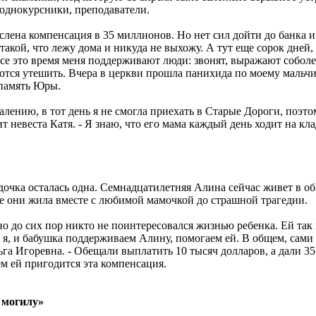
 однокурсники, преподаватели.
ислена компенсация в 35 миллионов. Но нет сил дойти до банка и
такой, что лежу дома и никуда не выхожу. А тут еще сорок дней
е это время меня поддерживают люди: звонят, выражают соболе
ются утешить. Вчера в церкви прошла панихида по моему мальчик
 память Юры.
алению, в тот день я не смогла приехать в Старые Дороги, поэто
ит невеста Катя. - Я знаю, что его мама каждый день ходит на кл
 дочка осталась одна. Семнадцатилетняя Алина сейчас живет в
те они жила вместе с любимой мамочкой до страшной трагедии.
но до сих пор никто не поинтересовался жизнью ребенка. Ей так 
и я, и бабушка поддерживаем Алину, помогаем ей. В общем, сами 
га Игоревна. - Обещали выплатить 10 тысяч долларов, а дали 3
ем ей пригодится эта компенсация.
 могилу»