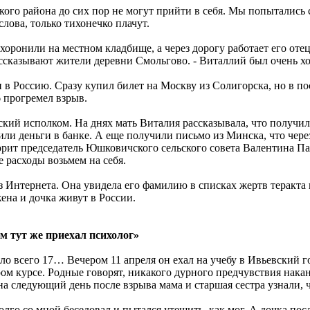
го района до сих пор не могут прийти в себя. Мы попытались с 
лова, только тихонечко плачут.
охоронили на местном кладбище, а через дорогу работает его оте
 рассказывают жители деревни Смольгово. - Виталлий был очень 
и в Россию. Сразу купил билет на Москву из Солигорска, но в п
6 прогремел взрыв.
ий исполком. На днях мать Виталия рассказывала, что получил
авили деньги в банке. А еще получили письмо из Минска, что чер
ворит председатель Юшковичского сельского совета Валентина П
 расходы возьмем на себя.
 Интернета. Она увидела его фамилию в списках жертв теракта и 
ена и дочка живут в России.
м тут же приехал психолог»
 всего 17… Вечером 11 апреля он ехал на учебу в Ивьевский 
ром курсе. Родные говорят, никакого дурного предчувствия нака
на следующий день после взрыва мама и старшая сестра узнали, 
долго со мной беседовал и пытался утешить, как мог. А дочка пос