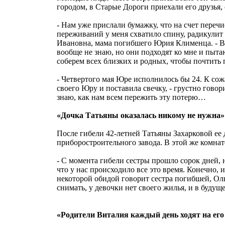
городом, в Старые Дороги приехали его друзья,
- Нам уже прислали бумажку, что на счет переч
переживаний у меня схватило спину, радикулит 
Ивановна, мама погибшего Юрия Клименца. - Вс
вообще не знаю, но они подходят ко мне и пыта
соберем всех близких и родных, чтобы почтить
- Четвертого мая Юре исполнилось бы 24. К сож
своего Юру и поставила свечку, - грустно говор
знаю, как нам всем пережить эту потерю…
«Дочка Татьяны оказалась никому не нужна»
После гибели 42-летней Татьяны Захарковой ее
приборостроительного завода. В этой же комна
- С момента гибели сестры прошло сорок дней, 
что у нас происходило все это время. Конечно, 
некоторой обидой говорит сестра погибшей, Оль
снимать, у девочки нет своего жилья, и в будущ
«Родители Виталия каждый день ходят на его