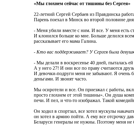
«Мы глохнем сейчас от тишины без Сергея»
22-летний Сергей Сeрбаев из Правдинска работ
Парень поехал в Минск во второй половине дня,
- Меня убили вместе с ним. И все. У меня есть 
И клонился больше ко мне. Больше делился всем
рассказывает его мама Галина.
- Кто вас поддерживает? У Сергея была девушк
- Мы делали в воскресенье 40 дней, пыталась ей
А у него 27! И они все по праву считаются дру
И девочки-подруги меня не забывают. Я очень б
деньгами. И звонят часто.
Мы осиротели и все. Он приезжал с работы, вклю
просто глохнем от этой тишины». Он душа компа
печи. И пел, и что-то изображал. Такой комеди
Он ходил в спортзал, все хотел мускулы накачат
он хотел в армию пойти. А ему все отсрочку дава
Беларуси генералы не нужны. Поэтому меня не 