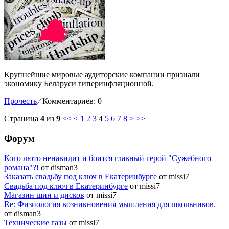
Крупнейшие мировые аудиторские компании признали
экономику Беларуси гиперинфляционной.
Прочесть
⁄
Комментариев: 0
Страница
4
из
9
<<
<
1
2
3
4
5
6
7
8
>
>>
Форум
Кого люто ненавидит и боится главный герой "Сужебного
романа"?!
от disman3
Заказать свадьбу под ключ в Екатеринбурге
от missi7
Cвадьба под ключ в Екатеринбурге
от missi7
Магазин шин и дисков
от missi7
Re: Физиология возникновения мышления для школьников.
от disman3
Технические газы
от missi7