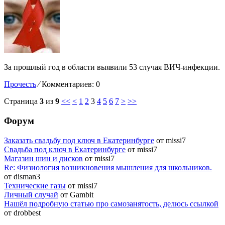
За прошлый год в области выявили 53 случая ВИЧ-инфекции.
Прочесть
⁄
Комментариев: 0
Страница
3
из
9
<<
<
1
2
3
4
5
6
7
>
>>
Форум
Заказать свадьбу под ключ в Екатеринбурге
от missi7
Cвадьба под ключ в Екатеринбурге
от missi7
Магазин шин и дисков
от missi7
Re: Физиология возникновения мышления для школьников.
от disman3
Технические газы
от missi7
Личный случай
от Gambit
Нашёл подробную статью про самозанятость, делюсь ссылкой
от drobbest