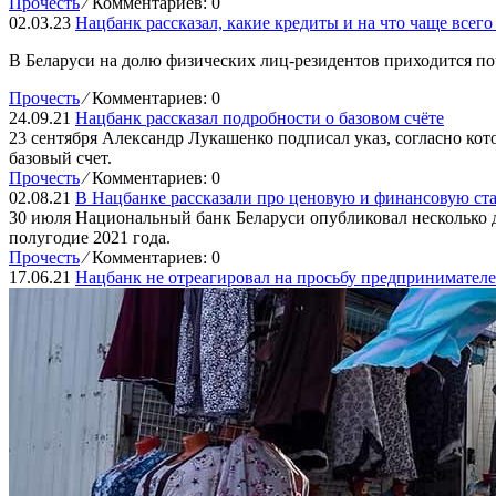
Прочесть
⁄
Комментариев: 0
02.03.23
Нацбанк рассказал, какие кредиты и на что чаще всего
В Беларуси на долю физических лиц-резидентов приходится п
Прочесть
⁄
Комментариев: 0
24.09.21
Нацбанк рассказал подробности о базовом счёте
23 сентября Александр Лукашенко подписал указ, согласно кот
базовый счет.
Прочесть
⁄
Комментариев: 0
02.08.21
В Нацбанке рассказали про ценовую и финансовую ста
30 июля Национальный банк Беларуси опубликовал несколько д
полугодие 2021 года.
Прочесть
⁄
Комментариев: 0
17.06.21
Нацбанк не отреагировал на просьбу предпринимателе