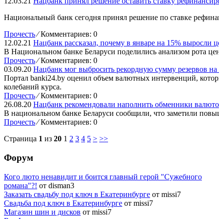
12.03.21
Нацбанк принял решение оставить ставку рефинансир
Национальный банк сегодня принял решение по ставке рефина
Прочесть
⁄
Комментариев: 0
12.02.21
Нацбанк рассказал, почему в январе на 15% выросли ц
В Национальном банке Беларуси поделились анализом рота цен 
Прочесть
⁄
Комментариев: 0
03.09.20
Нацбанк мог выбросить рекордную сумму резервов на 
Портал banki24.by оценил объем валютных интервенций, кото
колебаний курса.
Прочесть
⁄
Комментариев: 0
26.08.20
Нацбанк рекомендовали наполнить обменники валют
В национальном банке Беларуси сообщили, что заметили повы
Прочесть
⁄
Комментариев: 0
Страница
1
из
20
1
2
3
4
5
>
>>
Форум
Кого люто ненавидит и боится главный герой "Сужебного
романа"?!
от disman3
Заказать свадьбу под ключ в Екатеринбурге
от missi7
Cвадьба под ключ в Екатеринбурге
от missi7
Магазин шин и дисков
от missi7