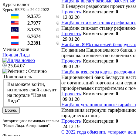
Нацбанк введет базовые расчетные
Курсы валют
В Беларуси разработан проект указ
Курсы НБ РБ на 26.02.2022
Прочесть
|
Комментариев:
0
9.3575
12.02.20
Нацбанк снижает ставку рефинанси
2.7977
Нацбанк снижает ставку рефинансир
3.1375
Прочесть
|
Комментариев:
0
6.7674
29.01.20
3.2391
Нацбанк: 89% платежей белорусы 
Медиа архив
По данным Национального банка, к
Ночная Лида
превышало количество наличных опе
Прочесть
|
Комментариев:
0
25.04.07
09.01.20
Нацбанк взялся за карты рассрочки
Пользователь
Национальный банк Беларуси насто
от организаций торговли или серви
Вы можете войти,
приобретаемых потребителем с по
используя свой аккаунт
Прочесть
|
Комментариев:
0
на портале "Новая
09.01.20
Лида".
Нацбанк установил новые тарифы 
Изменения затронули тарификацию 
Войти
юридических лиц.
Прочесть
|
Комментариев:
0
Авторизация с помощью сервиса
"Новая Лида. Авторизация".
24.12.19
С 2022 года обменять «старые» ден
Форумы