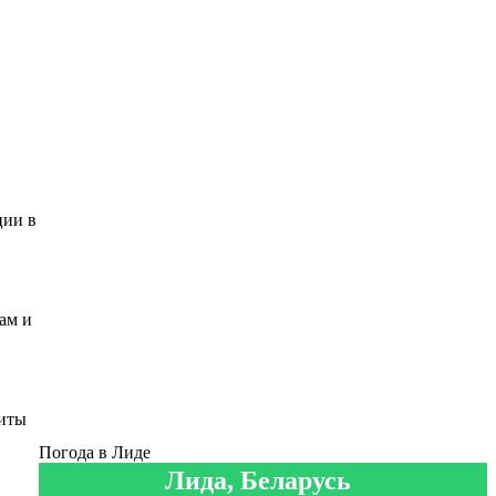
ции в
ам и
зиты
Погода в Лиде
Лида, Беларусь