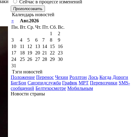
наки
Сейчас в процессе изменений
Проголосовать
Календарь новостей
«
Авг.2026
Пн.
Вт.
Ср.
Чт.
Пт.
Сб.
Вс.
1
2
3
4
5
6
7
8
9
10
11
12
13
14
15
16
17
18
19
20
21
22
23
24
25
26
27
28
29
30
31
Тэги новостей
Положение
Перенос
Чехии
Роллтон
Лось
Когда
Дороги
БигБон
Санэпидслужба
График
МРТ
Перевозчики
SMS-
сообщений
Белтехосмотре
Мобильным
Новости страны