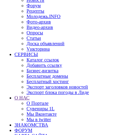
Новости
Форум
Рецепты
Молодежь.INFO
Фото-архив
Видео-архив
Опросы
Статьи
Доска объявлений
Vикторина
СЕРВИСЫ
Каталог ссылок
Добавить ссылку
Бизнес-визитка
Бесплатные домены
Бесплатный хостинг
Экспорт заголовков новостей
Экспорт блока погоды в Лиде
О НАС
О Портале
Сувениры 1L
Мы Вконтакте
Мы в twitter
ЗНАКОМСТВА
ФОРУМ