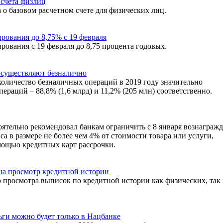
 счета физлиц
а о базовом расчетном счете для физических лиц.
рования до 8,75% с 19 февраля
ования с 19 февраля до 8,75 процента годовых.
осуществляют безналично
оличество безналичных операций в 2019 году значительно
раций – 88,8% (1,6 млрд) и 11,2% (205 млн) соответственно.
ятельно рекомендовал банкам ограничить с 8 января вознаграж
са в размере не более чем 4% от стоимости товара или услуги,
мощью кредитных карт рассрочки.
на просмотр кредитной истории
просмотра выписок по кредитной истории как физических, так
ьги можно будет только в Нацбанке