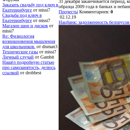
31 декабря заканчивается период, 
Заказать свадьбу под ключ в
образца 2009 года в банках и неба
Екатеринбурге
от missi7
Прочесть
|
Комментариев:
0
Cвадьба под ключ в
02.12.19
Екатеринбурге
от missi7
Нацбанк: задолженность белорусов
Магазин шин и дисков
от
missi7
Re: Физиология
возникновения мышления
для школьников.
от disman3
Технические газы
от missi7
Личный случай
от Gambit
Нашёл подробную статью
про самозанятость, делюсь
ссылкой
от drobbest