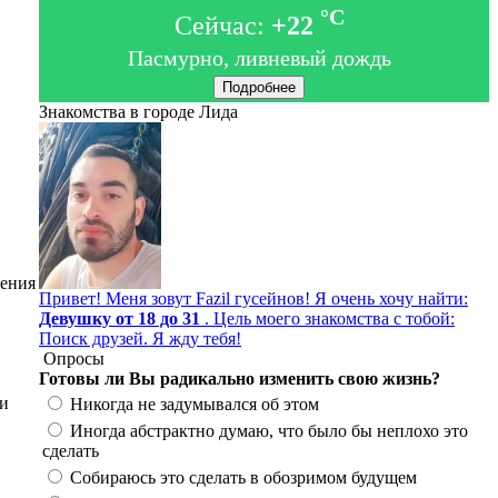
°C
Сейчас:
+22
Пасмурно, ливневый дождь
Подробнее
Знакомства в городе Лида
дения
Привет! Меня зовут Fazil гусейнов! Я очень хочу найти:
Девушку от 18 до 31
. Цель моего знакомства с тобой:
Поиск друзей. Я жду тебя!
Опросы
Готовы ли Вы радикально изменить свою жизнь?
 и
Никогда не задумывался об этом
Иногда абстрактно думаю, что было бы неплохо это
сделать
Собираюсь это сделать в обозримом будущем