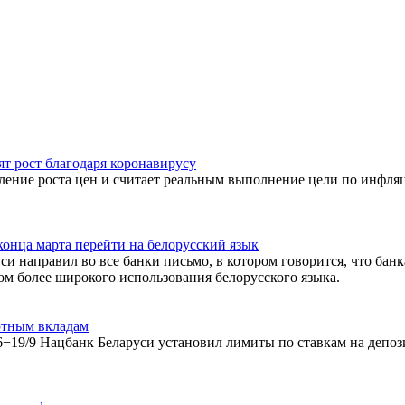
ят рост благодаря коронавирусу
ение роста цен и считает реальным выполнение цели по инфля
конца марта перейти на белорусский язык
и направил во все банки письмо, в котором говорится, что банк
м более широкого использования белорусского языка.
ютным вкладам
−19/9 Нацбанк Беларуси установил лимиты по ставкам на депо