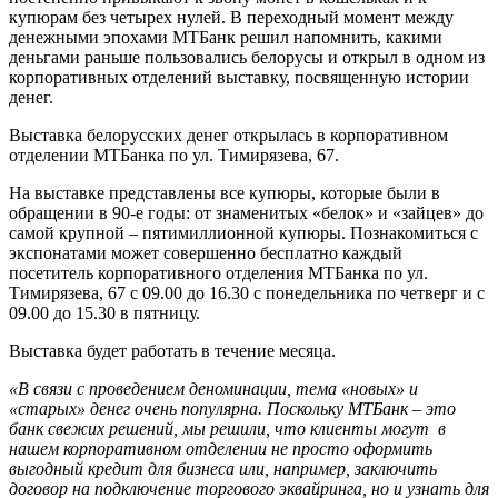
купюрам без четырех нулей. В переходный момент между
денежными эпохами МТБанк решил напомнить, какими
деньгами раньше пользовались белорусы и открыл в одном из
корпоративных отделений выставку, посвященную истории
денег.
Выставка белорусских денег открылась в корпоративном
отделении МТБанка по ул. Тимирязева, 67.
На выставке представлены все купюры, которые были в
обращении в 90-е годы: от знаменитых «белок» и «зайцев» до
самой крупной – пятимиллионной купюры. Познакомиться с
экспонатами может совершенно бесплатно каждый
посетитель корпоративного отделения МТБанка по ул.
Тимирязева, 67 с 09.00 до 16.30 с понедельника по четверг и с
09.00 до 15.30 в пятницу.
Выставка будет работать в течение месяца.
«В связи с проведением деноминации, тема «новых» и
«старых» денег очень популярна. Поскольку МТБанк – это
банк свежих решений, мы решили, что клиенты могут в
нашем корпоративном отделении не просто оформить
выгодный кредит для бизнеса или, например, заключить
договор на подключение торгового эквайринга, но и узнать для