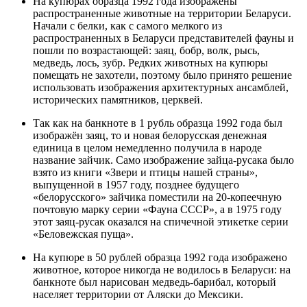
На купюрах образца 1992 года изображены
распространенные животные на территории Беларуси.
Начали с белки, как с самого мелкого из
распространенных в Беларуси представителей фауны и
пошли по возрастающей: заяц, бобр, волк, рысь,
медведь, лось, зубр. Редких животных на купюры
помещать не захотели, поэтому было принято решение
использовать изображения архитектурных ансамблей,
исторических памятников, церквей.
Так как на банкноте в 1 рубль образца 1992 года был
изображён заяц, то и новая белорусская денежная
единица в целом немедленно получила в народе
название зайчик. Само изображение
зайца-русака
было
взято из книги «Звери и птицы нашей страны»,
выпущенной в 1957 году, позднее будущего
«белорусского» зайчика поместили на 20-копеечную
почтовую марку серии «Фауна СССР», а в 1975 году
этот заяц-русак оказался на спичечной этикетке серии
«Беловежская пуща».
На купюре в 50 рублей образца 1992 года изображено
животное, которое никогда не водилось в Беларуси: на
банкноте был нарисован медведь-барибал, который
населяет территории от Аляски до Мексики.