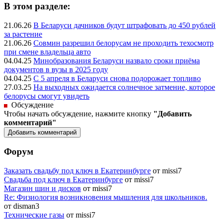
В этом разделе:
21.06.26
В Беларуси дачников будут штрафовать до 450 рублей
за растение
21.06.26
Совмин разрешил белорусам не проходить техосмотр
при смене владельца авто
04.04.25
Минобразования Беларуси назвало сроки приёма
документов в вузы в 2025 году
04.04.25
С 5 апреля в Беларуси снова подорожает топливо
27.03.25
На выходных ожидается солнечное затмение, которое
белорусы смогут увидеть
Обсуждение
Чтобы начать обсуждение, нажмите кнопку
"Добавить
комментарий"
Форум
Заказать свадьбу под ключ в Екатеринбурге
от missi7
Cвадьба под ключ в Екатеринбурге
от missi7
Магазин шин и дисков
от missi7
Re: Физиология возникновения мышления для школьников.
от disman3
Технические газы
от missi7