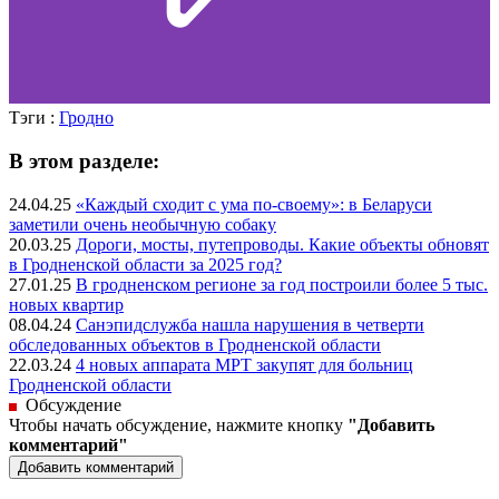
Тэги :
Гродно
В этом разделе:
24.04.25
«Каждый сходит с ума по-своему»: в Беларуси
заметили очень необычную собаку
20.03.25
Дороги, мосты, путепроводы. Какие объекты обновят
в Гродненской области за 2025 год?
27.01.25
В гродненском регионе за год построили более 5 тыс.
новых квартир
08.04.24
Санэпидслужба нашла нарушения в четверти
обследованных объектов в Гродненской области
22.03.24
4 новых аппарата МРТ закупят для больниц
Гродненской области
Обсуждение
Чтобы начать обсуждение, нажмите кнопку
"Добавить
комментарий"