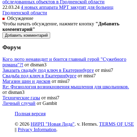
обследованных объектов в Гродненской области
22.03.24
4 новых аппарата МРТ закупят для больниц
Гродненской области
Обсуждение
Чтобы начать обсуждение, нажмите кнопку
"Добавить
комментарий"
Форум
Кого люто ненавидит и боится главный герой "Сужебного
романа"?!
от disman3
Заказать свадьбу под ключ в Екатеринбурге
от missi7
Cвадьба под ключ в Екатеринбурге
от missi7
Магазин шин и дисков
от missi7
Re: Физиология возникновения мышления для школьников.
от disman3
Технические газы
от missi7
Личный случай
от Gambit
Полная версия
© 2026
НИРП "Новая Лида"
. v. Hermes.
TERMS OF USE
||
Privacy Information
.