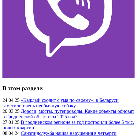
В этом разделе:
24.04.25
«Каждый сходит с ума по-своему»: в Беларуси
заметили очень необычную собаку
20.03.25
Дороги, мосты, путепроводы. Какие объекты обновят
в Гродненской области за 2025 год?
27.01.25
В гродненском регионе за год построили более 5 тыс.
новых квартир
08.04.24
Санэпидслужба нашла нарушения в четверти