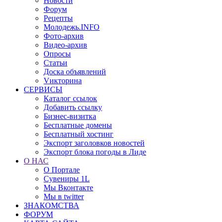
Новости
Форум
Рецепты
Молодежь.INFO
Фото-архив
Видео-архив
Опросы
Статьи
Доска объявлений
Vикторина
СЕРВИСЫ
Каталог ссылок
Добавить ссылку
Бизнес-визитка
Бесплатные домены
Бесплатный хостинг
Экспорт заголовков новостей
Экспорт блока погоды в Лиде
О НАС
О Портале
Сувениры 1L
Мы Вконтакте
Мы в twitter
ЗНАКОМСТВА
ФОРУМ