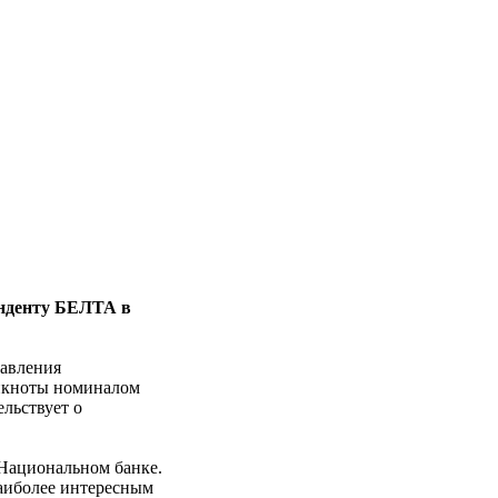
онденту БЕЛТА в
равления
анкноты номиналом
льствует о
 Национальном банке.
наиболее интересным