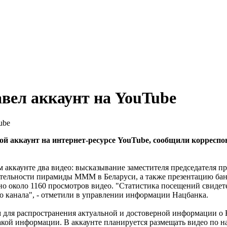
вел аккаунт на YouTube
й аккаунт на интернет-ресурсе YouTube, сообщили корресп
м аккаунте два видео: высказывание заместителя председателя п
еятельности пирамиды МММ в Беларуси, а также презентацию б
но около 1160 просмотров видео. "Статистика посещений свидете
 канала", - отметили в управлении информации Нацбанка.
м для распространения актуальной и достоверной информации о
акой информации. В аккаунте планируется размещать видео по 