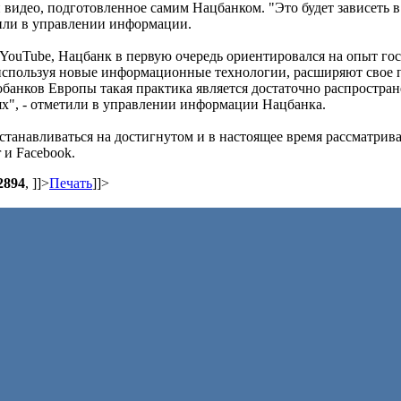
 видео, подготовленное самим Нацбанком. "Это будет зависеть в
нили в управлении информации.
YouTube, Нацбанк в первую очередь ориентировался на опыт гос
используя новые информационные технологии, расширяют свое 
обанков Европы такая практика является достаточно распростран
тях", - отметили в управлении информации Нацбанка.
танавливаться на достигнутом и в настоящее время рассматрив
 и Facebооk.
2894
,
]]>
Печать
]]>