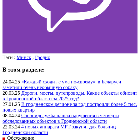
Тэги :
Минск
,
Гродно
В этом разделе:
24.04.25
«Каждый сходит с ума по-своему»: в Беларуси
заметили очень необычную собаку
20.03.25
Дороги, мосты, путепроводы. Какие объекты обновят
в Гродненской области за 2025 год?
27.01.25
В гродненском регионе за год построили более 5 тыс.
новых квартир
08.04.24
Санэпидслужба нашла нарушения в четверти
обследованных объектов в Гродненской области
22.03.24
4 новых аппарата МРТ закупят для больниц
Гродненской области
Обсуждение