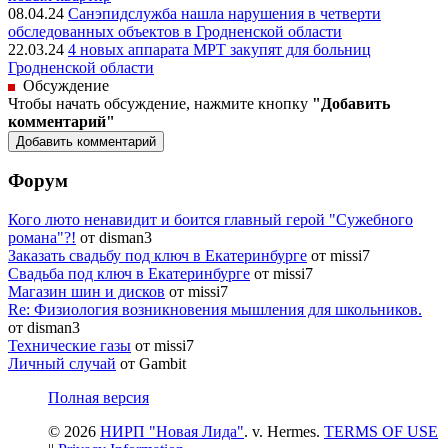
08.04.24
Санэпидслужба нашла нарушения в четверти
обследованных объектов в Гродненской области
22.03.24
4 новых аппарата МРТ закупят для больниц
Гродненской области
Обсуждение
Чтобы начать обсуждение, нажмите кнопку
"Добавить
комментарий"
Форум
Кого люто ненавидит и боится главный герой "Сужебного
романа"?!
от disman3
Заказать свадьбу под ключ в Екатеринбурге
от missi7
Cвадьба под ключ в Екатеринбурге
от missi7
Магазин шин и дисков
от missi7
Re: Физиология возникновения мышления для школьников.
от disman3
Технические газы
от missi7
Личный случай
от Gambit
Полная версия
© 2026
НИРП "Новая Лида"
. v. Hermes.
TERMS OF USE