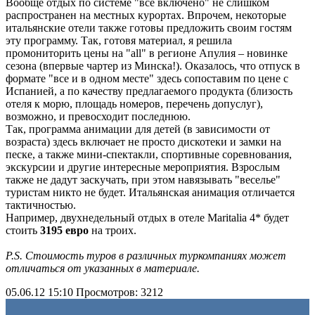
Вообще отдых по системе "все включено" не слишком
распространен на местных курортах. Впрочем, некоторые
итальянские отели также готовы предложить своим гостям
эту программу. Так, готовя материал, я решила
промониторить цены на "all" в регионе Апулия – новинке
сезона (впервые чартер из Минска!). Оказалось, что отпуск в
формате "все и в одном месте" здесь сопоставим по цене с
Испанией, а по качеству предлагаемого продукта (близость
отеля к морю, площадь номеров, перечень допуслуг),
возможно, и превосходит последнюю.
Так, программа анимации для детей (в зависимости от
возраста) здесь включает не просто дискотеки и замки на
песке, а также мини-спектакли, спортивные соревнования,
экскурсии и другие интересные мероприятия. Взрослым
также не дадут заскучать, при этом навязывать "веселье"
туристам никто не будет. Итальянская анимация отличается
тактичностью.
Например, двухнедельный отдых в отеле Maritalia 4* будет
стоить
3195 евро
на троих.
P.S. Стоимость туров в различных туркомпаниях может
отличаться от указанных в материале.
05.06.12 15:10
Просмотров: 3212