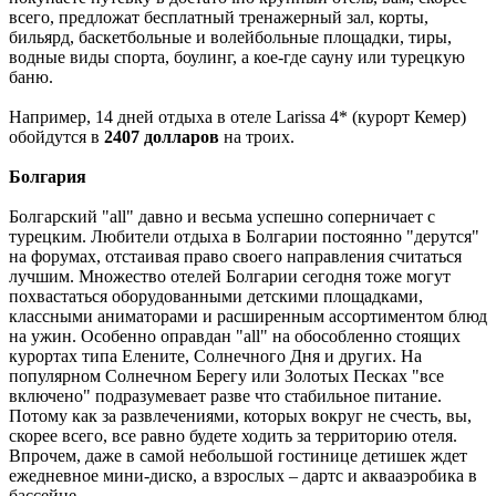
всего, предложат бесплатный тренажерный зал, корты,
бильярд, баскетбольные и волейбольные площадки, тиры,
водные виды спорта, боулинг, а кое-где сауну или турецкую
баню.
Например, 14 дней отдыха в отеле Larissa 4* (курорт Кемер)
обойдутся в
2407
долларов
на троих.
Болгария
Болгарский "all" давно и весьма успешно соперничает с
турецким. Любители отдыха в Болгарии постоянно "дерутся"
на форумах, отстаивая право своего направления считаться
лучшим. Множество отелей Болгарии сегодня тоже могут
похвастаться оборудованными детскими площадками,
классными аниматорами и расширенным ассортиментом блюд
на ужин. Особенно оправдан "all" на обособленно стоящих
курортах типа Елените, Солнечного Дня и других. На
популярном Солнечном Берегу или Золотых Песках "все
включено" подразумевает разве что стабильное питание.
Потому как за развлечениями, которых вокруг не счесть, вы,
скорее всего, все равно будете ходить за территорию отеля.
Впрочем, даже в самой небольшой гостинице детишек ждет
ежедневное мини-диско, а взрослых – дартс и аквааэробика в
бассейне.