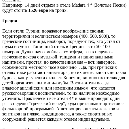
Например, 14 дней отдыха в отеле Madara 4 * (Золотые Пески)
будут стоить
1526 евро
на троих.
Греция
Если отели Турции поражают воображение своими
территориями и количеством номеров (400, 500, 900!), то
греческие гостиницы, наоборот, порадуют тех, кто устал от
шума и суеты. Типичный отель в Греции – это 50–100
номеров. Душевная семейная атмосфера, раз в неделю –
греческие вечера с музыкой, танцами и национальными
напитками, простая, но качественная еда – вот, наверное,
особенности местного "все включено". Да, при греческих
отелях тоже работают аниматоры, но их деятельность не такая
бурная, как у турецких коллег. Конечно, во многих отелях для
детей организованы мини-клубы. Воспитатели всегда
владеют английским или немецким языком, что касается
русскоговорящих воспитателей, то их наличие необходимо
уточнять. Практически все отели 4* и выше проводят один
раз в неделю "греческий вечер", куда приглашают артистов с
фольклорной программой. А вот вопрос оплаты лежаков и
зонтиков на пляже, кондиционера, а также спортивных
сооружений решается каждым отелем индивидуально.