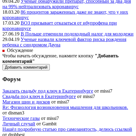
09.04.20
Ученые обнаружили препарат, способный за два дня
на 99% нейтрализовать коронавирус
18.03.20
86 процентов зараженных даже не знают, что у них
коронавирус
17.03.20
ВОЗ призывает отказаться от ибупрофена при
коронавирусе
27.06.19
В Польше отменили подоходный налог для молодежи
29.04.19
Ученые назвали ключевой фактор риска рождения
ребенка с синдромом Дауна
Обсуждение
Чтобы начать обсуждение, нажмите кнопку
"Добавить
комментарий"
Форум
Заказать свадьбу под ключ в Екатеринбурге
от missi7
Cвадьба под ключ в Екатеринбурге
от missi7
Магазин шин и дисков
от missi7
Re: Физиология возникновения мышления для школьников.
от disman3
Технические газы
от missi7
Личный случай
от Gambit
Нашёл подробную статью про самозанятость, делюсь ссылкой
от drobbest