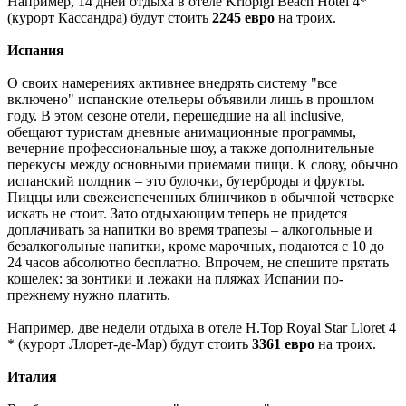
Например, 14 дней отдыха в отеле Kriopigi Beach Hotel 4*
(курорт Кассандра) будут стоить
2245 евро
на троих.
Испания
О своих намерениях активнее внедрять систему "все
включено" испанские отельеры объявили лишь в прошлом
году. В этом сезоне отели, перешедшие на all inclusive,
обещают туристам дневные анимационные программы,
вечерние профессиональные шоу, а также дополнительные
перекусы между основными приемами пищи. К слову, обычно
испанский полдник – это булочки, бутерброды и фрукты.
Пиццы или свежеиспеченных блинчиков в обычной четверке
искать не стоит. Зато отдыхающим теперь не придется
доплачивать за напитки во время трапезы – алкогольные и
безалкогольные напитки, кроме марочных, подаются с 10 до
24 часов абсолютно бесплатно. Впрочем, не спешите прятать
кошелек: за зонтики и лежаки на пляжах Испании по-
прежнему нужно платить.
Например, две недели отдыха в отеле H.Top Royal Star Lloret 4
* (курорт Ллорет-де-Мар) будут стоить
3361 евро
на троих.
Италия