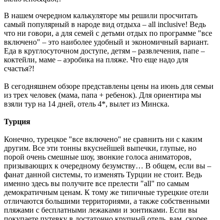
В нашем очередном калькуляторе мы решили просчитать
самый популярный в народе вид отдыха – all inclusive! Ведь
что ни говори, а для семей с детьми отдых по программе "все
включено" – это наиболее удобный и экономичный вариант.
Еда в круглосуточном доступе, детям – развлечения, папе –
коктейли, маме – аэробика на пляже. Что еще надо для
счастья?!
В сегодняшнем обзоре представлены цены на июнь для семьи
из трех человек (мама, папа + ребенок). Для ориентира мы
взяли тур на 14 дней, отель 4*, вылет из Минска.
Турция
Конечно, турецкое "все включено" не сравнить ни с каким
другим. Все эти тонны вкуснейшей выпечки, глупые, но
порой очень смешные шоу, звонкие голоса аниматоров,
призывающих к очередному безумству… В общем, если вы –
фанат данной системы, то изменять Турции не стоит. Ведь
именно здесь вы получите все прелести "all" по самым
демократичным ценам. К тому же типичные турецкие отели
отличаются большими территориями, а также собственными
пляжами с бесплатными лежаками и зонтиками. Если вы
покупаете путевку в достаточно крупный отель, вам, скорее