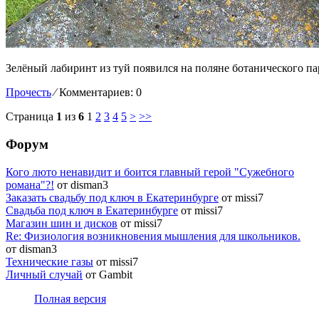
Зелёный лабиринт из туй появился на поляне ботанического па
Прочесть
⁄
Комментариев: 0
Страница
1
из
6
1
2
3
4
5
>
>>
Форум
Кого люто ненавидит и боится главный герой "Сужебного
романа"?!
от disman3
Заказать свадьбу под ключ в Екатеринбурге
от missi7
Cвадьба под ключ в Екатеринбурге
от missi7
Магазин шин и дисков
от missi7
Re: Физиология возникновения мышления для школьников.
от disman3
Технические газы
от missi7
Личный случай
от Gambit
Полная версия