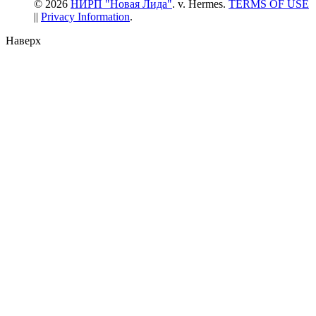
© 2026
НИРП "Новая Лида"
. v. Hermes.
TERMS OF USE
||
Privacy Information
.
Наверх