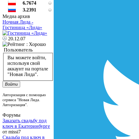
6.7674
3.2391
Медиа архив
Ночная Лида -
Гостиница «Лида»
20.12.07
Пользователь
Вы можете войти,
используя свой
аккаунт на портале
"Новая Лида".
Войти
Авторизация с помощью
сервиса "Новая Лида.
Авторизация".
Форумы
Заказать свадьбу под
ключ в Екатеринбурге
от missi7
Cвадьба под ключ в