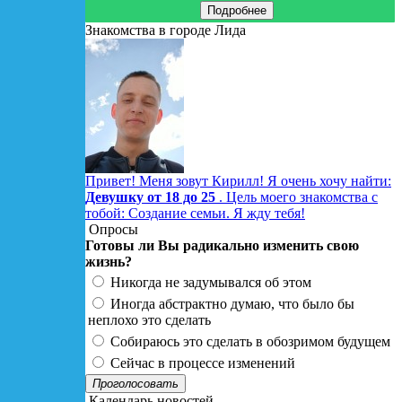
Подробнее
Знакомства в городе Лида
Привет! Меня зовут Кирилл! Я очень хочу найти:
Девушку от 18 до 25
. Цель моего знакомства с
тобой: Создание семьи. Я жду тебя!
Опросы
Готовы ли Вы радикально изменить свою
жизнь?
Никогда не задумывался об этом
Иногда абстрактно думаю, что было бы
неплохо это сделать
Собираюсь это сделать в обозримом будущем
Сейчас в процессе изменений
Проголосовать
Календарь новостей