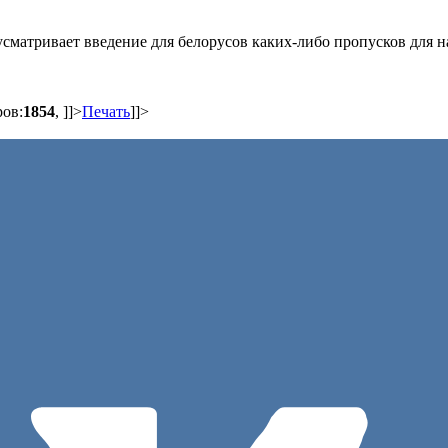
дусматривает введение для белорусов каких-либо пропусков для 
ров:
1854
,
]]>
Печать
]]>