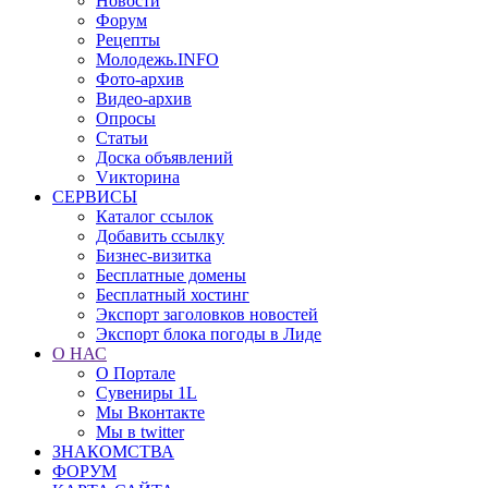
Новости
Форум
Рецепты
Молодежь.INFO
Фото-архив
Видео-архив
Опросы
Статьи
Доска объявлений
Vикторина
СЕРВИСЫ
Каталог ссылок
Добавить ссылку
Бизнес-визитка
Бесплатные домены
Бесплатный хостинг
Экспорт заголовков новостей
Экспорт блока погоды в Лиде
О НАС
О Портале
Сувениры 1L
Мы Вконтакте
Мы в twitter
ЗНАКОМСТВА
ФОРУМ