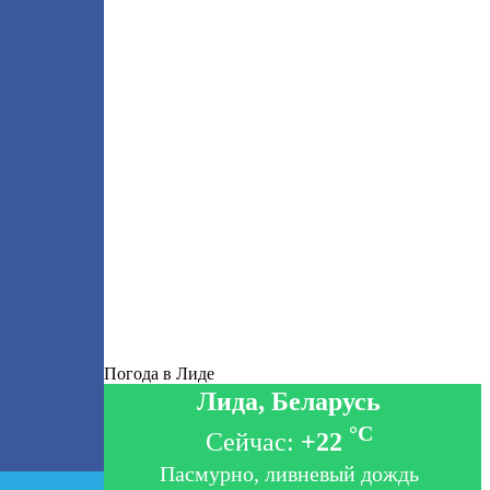
Погода в Лиде
Лида, Беларусь
°C
Сейчас:
+22
Пасмурно, ливневый дождь