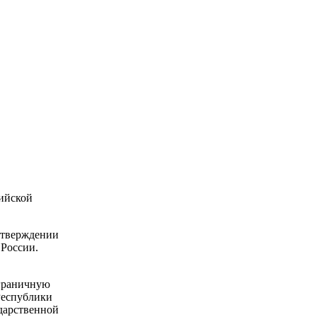
сийской
 утверждении
 России.
ограничную
Республики
ударственной