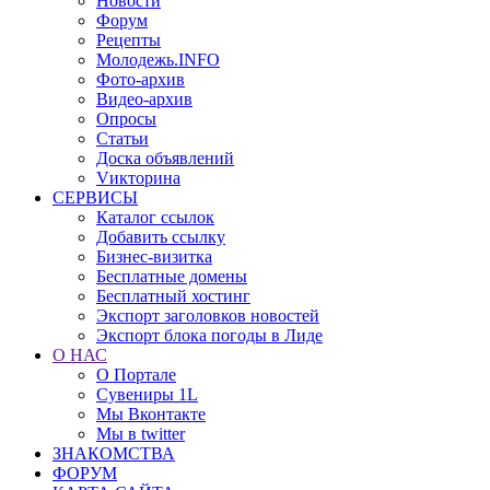
Новости
Форум
Рецепты
Молодежь.INFO
Фото-архив
Видео-архив
Опросы
Статьи
Доска объявлений
Vикторина
СЕРВИСЫ
Каталог ссылок
Добавить ссылку
Бизнес-визитка
Бесплатные домены
Бесплатный хостинг
Экспорт заголовков новостей
Экспорт блока погоды в Лиде
О НАС
О Портале
Сувениры 1L
Мы Вконтакте
Мы в twitter
ЗНАКОМСТВА
ФОРУМ