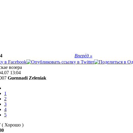
44
Вперёд »
скае возера
04.07 13:04
007
Guennadi Zeleniak
1
2
3
4
5
7
(
Хорошо
)
80