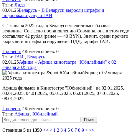
Тэги:
Лида
03.01.25
Беларусь
»
В Беларуси выросли штрафы и
подорожали услуги ГАИ
С 1 января 2025 года в Беларуси увеличилась базовая
величина. Согласно постановлению Совмина, она в этом году
составляет 42 рубля (ранее — 40 BYN). Значит, среди прочего
выросли и штрафы за нарушения ПДД, тарифы ГАИ.
Прочесть
⁄
Комментариев: 0
Тэги:
ГАИ
,
Беларусь
02.01.25
Афиша
»
Афиша кинотеатра "Юбилейный" c 02
января 2025 года
Афиша фильмов в Кинотеатре "Юбилейный" на 02.01.2025,
03.01.2025, 04.01.2025, 05.01.2025, 06.01.2025, 07.01.2025,
08.01.2025.
Прочесть
⁄
Комментариев: 0
Тэги:
Афиша
,
Юбилейный
Поиск
Страница
5
из
1350
<<
<
1
2
3
4
5
6
7
8
9
>
>>