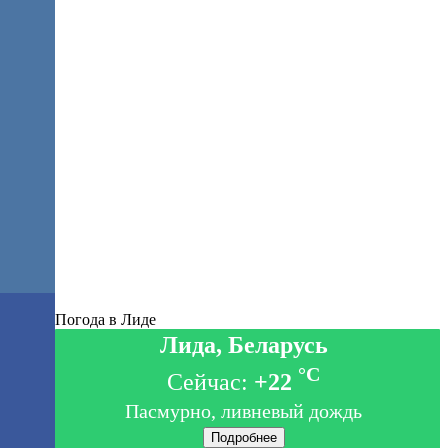
Погода в Лиде
Лида, Беларусь
°C
Сейчас:
+22
Пасмурно, ливневый дождь
Подробнее