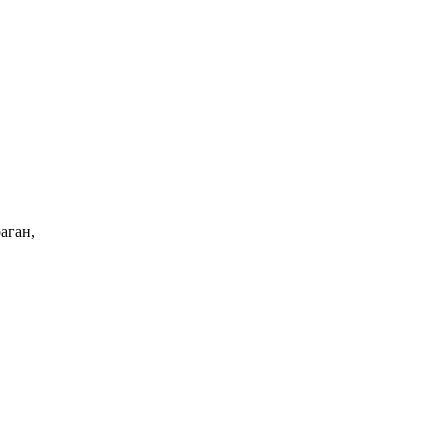
аган,