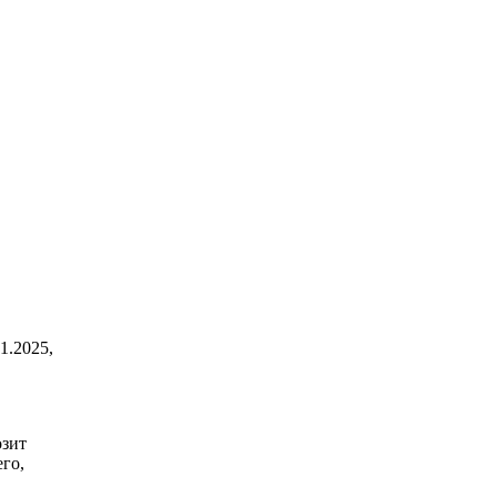
1.2025,
озит
го,