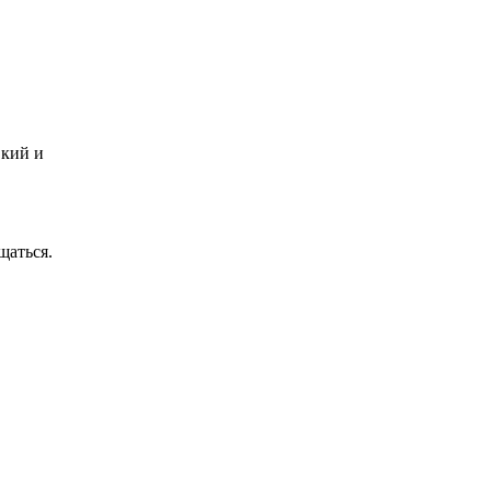
вкий и
щаться.