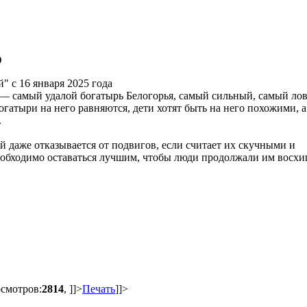
D
 самый удалой богатырь Белогорья, самый сильный, самый ло
гатыри на него равняются, дети хотят быть на него похожими, а
.
й даже отказывается от подвигов, если считает их скучными и
обходимо оставаться лучшим, чтобы люди продолжали им восхи
осмотров:
2814
,
]]>
Печать
]]>