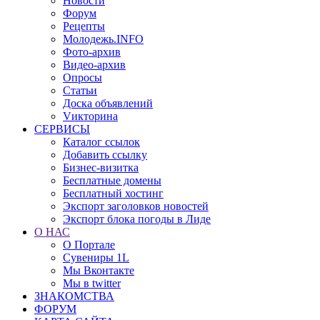
Новости
Форум
Рецепты
Молодежь.INFO
Фото-архив
Видео-архив
Опросы
Статьи
Доска объявлений
Vикторина
СЕРВИСЫ
Каталог ссылок
Добавить ссылку
Бизнес-визитка
Бесплатные домены
Бесплатный хостинг
Экспорт заголовков новостей
Экспорт блока погоды в Лиде
О НАС
О Портале
Сувениры 1L
Мы Вконтакте
Мы в twitter
ЗНАКОМСТВА
ФОРУМ