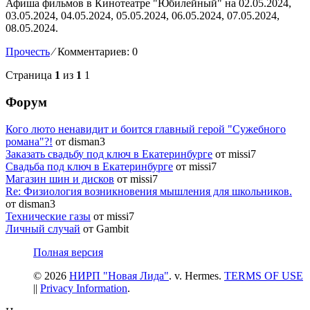
Афиша фильмов в Кинотеатре "Юбилейный" на 02.05.2024,
03.05.2024, 04.05.2024, 05.05.2024, 06.05.2024, 07.05.2024,
08.05.2024.
Прочесть
⁄
Комментариев: 0
Страница
1
из
1
1
Форум
Кого люто ненавидит и боится главный герой "Сужебного
романа"?!
от disman3
Заказать свадьбу под ключ в Екатеринбурге
от missi7
Cвадьба под ключ в Екатеринбурге
от missi7
Магазин шин и дисков
от missi7
Re: Физиология возникновения мышления для школьников.
от disman3
Технические газы
от missi7
Личный случай
от Gambit
Полная версия
© 2026
НИРП "Новая Лида"
. v. Hermes.
TERMS OF USE
||
Privacy Information
.