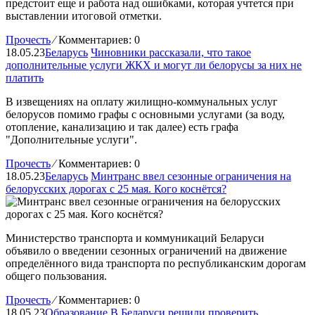
предстоит еще и работа над ошибками, которая учтется при
выставлении итоговой отметки.
Прочесть
⁄
Комментариев: 0
18.05.23
Беларусь
Чиновники рассказали, что такое
дополнительные услуги ЖКХ и могут ли белорусы за них не
платить
В извещениях на оплату жилищно-коммунальных услуг
белорусов помимо графы с основными услугами (за воду,
отопление, канализацию и так далее) есть графа
"Дополнительные услуги".
Прочесть
⁄
Комментариев: 0
18.05.23
Беларусь
Минтранс ввел сезонные ограничения на
белорусских дорогах с 25 мая. Кого коснётся?
Министерство транспорта и коммуникаций Беларуси
объявило о введении сезонных ограничений на движение
определённого вида транспорта по республиканским дорогам
общего пользования.
Прочесть
⁄
Комментариев: 0
18.05.23
Образование
В Беларуси решили проверить