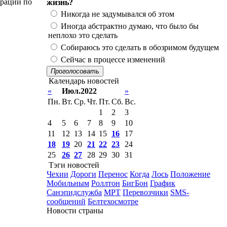
ераций по
жизнь?
Никогда не задумывался об этом
Иногда абстрактно думаю, что было бы
неплохо это сделать
Собираюсь это сделать в обозримом будущем
Сейчас в процессе изменений
Проголосовать
Календарь новостей
«
Июл.2022
»
Пн.
Вт.
Ср.
Чт.
Пт.
Сб.
Вс.
1
2
3
4
5
6
7
8
9
10
11
12
13
14
15
16
17
18
19
20
21
22
23
24
25
26
27
28
29
30
31
Тэги новостей
Чехии
Дороги
Перенос
Когда
Лось
Положение
Мобильным
Роллтон
БигБон
График
Санэпидслужба
МРТ
Перевозчики
SMS-
сообщений
Белтехосмотре
Новости страны