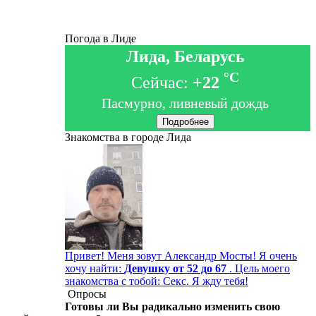
Погода в Лиде
Лида, Беларусь
°C
Сейчас:
+22
Пасмурно, ливневый дождь
Подробнее
Знакомства в городе Лида
Привет! Меня зовут Александр Мосты! Я очень
хочу найти:
Девушку от 52 до 67
. Цель моего
знакомства с тобой: Секс. Я жду тебя!
Опросы
Готовы ли Вы радикально изменить свою