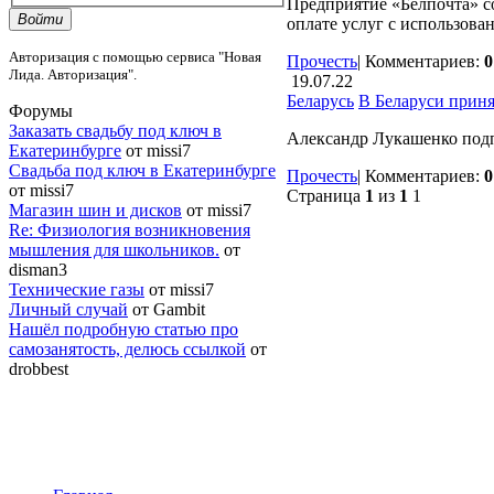
Предприятие «Белпочта» с
Войти
оплате услуг с использова
Авторизация с помощью сервиса "Новая
Прочесть
|
Комментариев:
0
Лида. Авторизация".
19.07.22
Беларусь
В Беларуси приня
Форумы
Заказать свадьбу под ключ в
Александр Лукашенко подп
Екатеринбурге
от missi7
Cвадьба под ключ в Екатеринбурге
Прочесть
|
Комментариев:
0
от missi7
Страница
1
из
1
1
Магазин шин и дисков
от missi7
Re: Физиология возникновения
мышления для школьников.
от
disman3
Технические газы
от missi7
Личный случай
от Gambit
Нашёл подробную статью про
самозанятость, делюсь ссылкой
от
drobbest