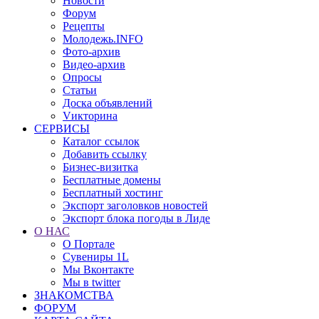
Новости
Форум
Рецепты
Молодежь.INFO
Фото-архив
Видео-архив
Опросы
Статьи
Доска объявлений
Vикторина
СЕРВИСЫ
Каталог ссылок
Добавить ссылку
Бизнес-визитка
Бесплатные домены
Бесплатный хостинг
Экспорт заголовков новостей
Экспорт блока погоды в Лиде
О НАС
О Портале
Сувениры 1L
Мы Вконтакте
Мы в twitter
ЗНАКОМСТВА
ФОРУМ