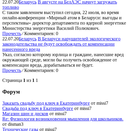
22.07.20
Беларусь
В августе на БелАЭС начнут загружать
топливо
С таким заявлением выступил сегодня, 22 июля, во время
онлайн-конференции «Мирный атом в Беларуси: выгоды и
перспективы» директор департамента по ядерной энергетике
Министерства энергетики Василий Полюхович.
Прочесть
⁄
Комментариев: 0
22.07.20
Беларусь
В Беларуси нарушителей экологического
законодательства не будут освобождать от компенсации
нанесенного вреда
Указ, согласно которому юрлица и граждане, нанесшие вред
окружающей среде, могли бы получить освобождение от
компенсации вреда, дорабатываться не будет.
Прочесть
⁄
Комментариев: 0
Страница
1
из
1
1
Форум
Заказать свадьбу под ключ в Екатеринбурге
от missi7
Cвадьба под ключ в Екатеринбурге
от missi7
Магазин шин и дисков
от missi7
Re: Физиология возникновения мышления для школьников.
от disman3
Технические газы
от missi7