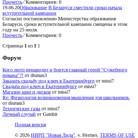
Прочесть
⁄
Комментариев: 0
19.06.20
Образование
В Беларуси сместили сроки начала
вступительной кампании
Согласно постановлению Министерства образования
Беларуси, сроки вступительной кампании смещены в этом
году на 25 июля.
Прочесть
⁄
Комментариев: 0
Страница
1
из
1
1
Форум
Кого люто ненавидит и боится главный герой "Сужебного
романа"?!
от disman3
Заказать свадьбу под ключ в Екатеринбурге
от missi7
Cвадьба под ключ в Екатеринбурге
от missi7
Магазин шин и дисков
от missi7
Re: Физиология возникновения мышления для школьников.
от disman3
Технические газы
от missi7
Личный случай
от Gambit
Полная версия
© 2026
НИРП "Новая Лида"
. v. Hermes.
TERMS OF USE