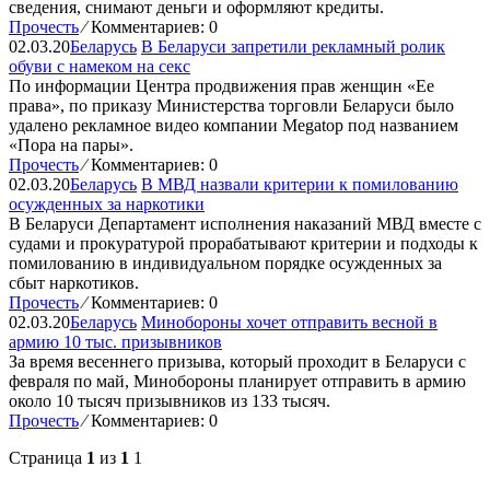
сведения, снимают деньги и оформляют кредиты.
Прочесть
⁄
Комментариев: 0
02.03.20
Беларусь
В Беларуси запретили рекламный ролик
обуви с намеком на секс
По информации Центра продвижения прав женщин «Ее
права», по приказу Министерства торговли Беларуси было
удалено рекламное видео компании Megatop под названием
«Пора на пары».
Прочесть
⁄
Комментариев: 0
02.03.20
Беларусь
В МВД назвали критерии к помилованию
осужденных за наркотики
В Беларуси Департамент исполнения наказаний МВД вместе с
судами и прокуратурой прорабатывают критерии и подходы к
помилованию в индивидуальном порядке осужденных за
сбыт наркотиков.
Прочесть
⁄
Комментариев: 0
02.03.20
Беларусь
Минобороны хочет отправить весной в
армию 10 тыс. призывников
За время весеннего призыва, который проходит в Беларуси с
февраля по май, Минобороны планирует отправить в армию
около 10 тысяч призывников из 133 тысяч.
Прочесть
⁄
Комментариев: 0
Страница
1
из
1
1