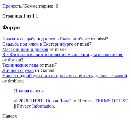
Прочесть
⁄
Комментариев: 0
Страница
1
из
1
1
Форум
Заказать свадьбу под ключ в Екатеринбурге
от missi7
Cвадьба под ключ в Екатеринбурге
от missi7
Магазин шин и дисков
от missi7
Re: Физиология возникновения мышления для школьников.
от disman3
Технические газы
от missi7
Личный случай
от Gambit
Нашёл подробную статью про самозанятость, делюсь ссылкой
от drobbest
Полная версия
© 2026
НИРП "Новая Лида"
. v. Hermes.
TERMS OF USE
||
Privacy Information
.
Наверх