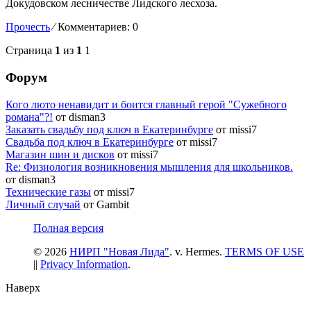
Докудовском лесничестве Лидского лесхоза.
Прочесть
⁄
Комментариев: 0
Страница
1
из
1
1
Форум
Кого люто ненавидит и боится главный герой "Сужебного
романа"?!
от disman3
Заказать свадьбу под ключ в Екатеринбурге
от missi7
Cвадьба под ключ в Екатеринбурге
от missi7
Магазин шин и дисков
от missi7
Re: Физиология возникновения мышления для школьников.
от disman3
Технические газы
от missi7
Личный случай
от Gambit
Полная версия
© 2026
НИРП "Новая Лида"
. v. Hermes.
TERMS OF USE
||
Privacy Information
.
Наверх