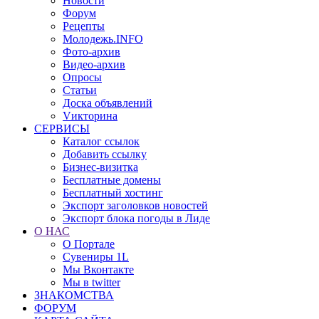
Новости
Форум
Рецепты
Молодежь.INFO
Фото-архив
Видео-архив
Опросы
Статьи
Доска объявлений
Vикторина
СЕРВИСЫ
Каталог ссылок
Добавить ссылку
Бизнес-визитка
Бесплатные домены
Бесплатный хостинг
Экспорт заголовков новостей
Экспорт блока погоды в Лиде
О НАС
О Портале
Сувениры 1L
Мы Вконтакте
Мы в twitter
ЗНАКОМСТВА
ФОРУМ