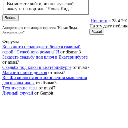
Вы можете войти, используя свой
аккаунт на портале "Новая Лида".
Войти
Новости
» 28.4.20
На эту дату публик
Авторизация с помощью сервиса "Новая Лида.
Назад
Авторизация".
Форумы
Кого люто ненавидит и боится главный
герой "Сужебного романа"?!
от disman3
Заказать свадьбу под ключ в Екатеринбурге
от missi7
Cвадьба под ключ в Екатеринбурге
от missi7
Магазин шин и дисков
от missi7
Re: Физиология возникновения мышления
для школьников.
от disman3
Технические газы
от missi7
Личный случай
от Gambit