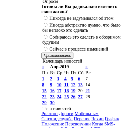
Опросы
Готовы ли Вы радикально изменить
свою жизнь?
Никогда не задумывался об этом
Иногда абстрактно думаю, что было
бы неплохо это сделать
Собираюсь это сделать в обозримом
будущем
Сейчас в процессе изменений
Проголосовать
Календарь новостей
«
Апр.2019
»
Пн.
Вт.
Ср.
Чт.
Пт.
Сб.
Вс.
1
2
3
4
5
6
7
8
9
10
11
12
13
14
15
16
17
18
19
20
21
22
23
24
25
26
27
28
29
30
Тэги новостей
Роллтон
Дороги
Мобильным
Санэпидслужба
Перенос
Чехии
График
Положение
Перевозчики
Когда
SMS-