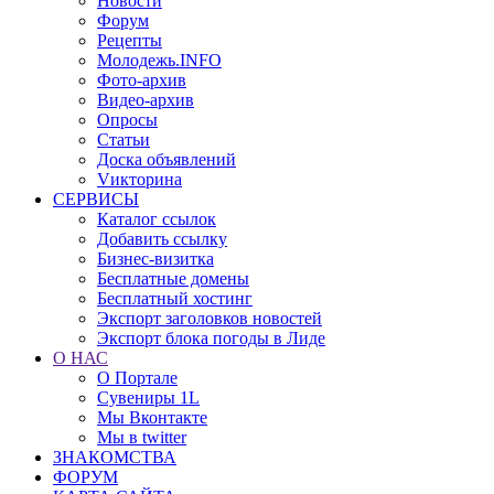
Новости
Форум
Рецепты
Молодежь.INFO
Фото-архив
Видео-архив
Опросы
Статьи
Доска объявлений
Vикторина
СЕРВИСЫ
Каталог ссылок
Добавить ссылку
Бизнес-визитка
Бесплатные домены
Бесплатный хостинг
Экспорт заголовков новостей
Экспорт блока погоды в Лиде
О НАС
О Портале
Сувениры 1L
Мы Вконтакте
Мы в twitter
ЗНАКОМСТВА
ФОРУМ