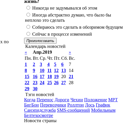
жизнь?
Никогда не задумывался об этом
Иногда абстрактно думаю, что было бы
неплохо это сделать
Собираюсь это сделать в обозримом будущем
Сейчас в процессе изменений
Проголосовать
ах по
Календарь новостей
«
Апр.2019
»
Пн.
Вт.
Ср.
Чт.
Пт.
Сб.
Вс.
1
2
3
4
5
6
7
8
9
10
11
12
13
14
15
16
17
18
19
20
21
22
23
24
25
26
27
28
29
30
Тэги новостей
Когда
Перенос
Дороги
Чехии
Положение
МРТ
БигБон
Перевозчики
Роллтон
Лось
График
Санэпидслужба
SMS-сообщений
Мобильным
Белтехосмотре
Новости страны