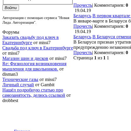
Прочесть
|
Комментариев:
0
Войти
19.04.19
Беларусь
В первом квартале
Авторизация с помощью сервиса "Новая
В январе-марте в Беларуси 
Лида. Авторизация".
Прочесть
|
Комментариев:
0
19.04.19
Форумы
Беларусь
В Беларуси отмени
Заказать свадьбу под ключ в
В Беларуси признан утратив
Екатеринбурге
от missi7
предупреждению незаконной
Cвадьба под ключ в Екатеринбурге
Прочесть
|
Комментариев:
0
от missi7
Страница
1
из
1
1
Магазин шин и дисков
от missi7
Re: Физиология возникновения
мышления для школьников.
от
disman3
Технические газы
от missi7
Личный случай
от Gambit
Нашёл подробную статью про
самозанятость, делюсь ссылкой
от
drobbest