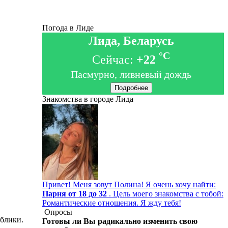
Погода в Лиде
Лида, Беларусь
°C
Сейчас:
+22
Пасмурно, ливневый дождь
Подробнее
Знакомства в городе Лида
Привет! Меня зовут Полина! Я очень хочу найти:
Парня от 18 до 32
. Цель моего знакомства с тобой:
Романтические отношения. Я жду тебя!
Опросы
ублики.
Готовы ли Вы радикально изменить свою