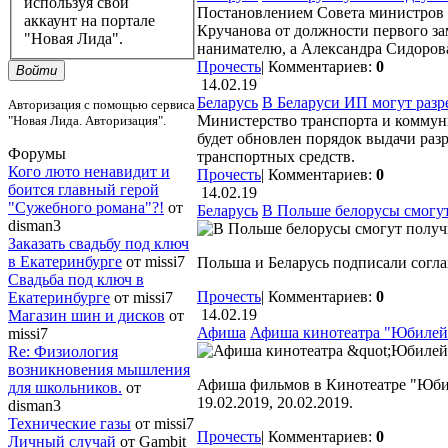
используя свой
Постановлением Совета министров 
аккаунт на портале
Кручанова от должности первого за
"Новая Лида".
нанимателю, а Александра Сидорова
Прочесть
|
Комментариев:
0
Войти
14.02.19
Беларусь
В Беларуси ИП могут разр
Авторизация с помощью сервиса
Министерство транспорта и коммун
"Новая Лида. Авторизация".
будет обновлен порядок выдачи раз
Форумы
транспортных средств.
Кого люто ненавидит и
Прочесть
|
Комментариев:
0
боится главный герой
14.02.19
"Сужебного романа"?!
от
Беларусь
В Польше белорусы смогут
disman3
Заказать свадьбу под ключ
в Екатеринбурге
от missi7
Польша и Беларусь подписали согл
Cвадьба под ключ в
Прочесть
|
Комментариев:
0
Екатеринбурге
от missi7
14.02.19
Магазин шин и дисков
от
Афиша
Афиша кинотеатра "Юбилейн
missi7
Re: Физиология
возникновения мышления
Афиша фильмов в Кинотеатре "Юбилей
для школьников.
от
19.02.2019, 20.02.2019.
disman3
Технические газы
от missi7
Прочесть
|
Комментариев:
0
Личный случай
от Gambit