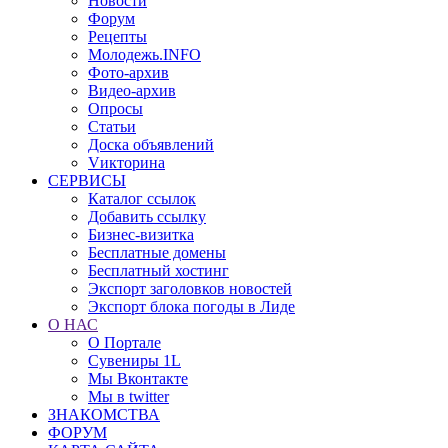
Новости
Форум
Рецепты
Молодежь.INFO
Фото-архив
Видео-архив
Опросы
Статьи
Доска объявлений
Vикторина
СЕРВИСЫ
Каталог ссылок
Добавить ссылку
Бизнес-визитка
Бесплатные домены
Бесплатный хостинг
Экспорт заголовков новостей
Экспорт блока погоды в Лиде
О НАС
О Портале
Сувениры 1L
Мы Вконтакте
Мы в twitter
ЗНАКОМСТВА
ФОРУМ