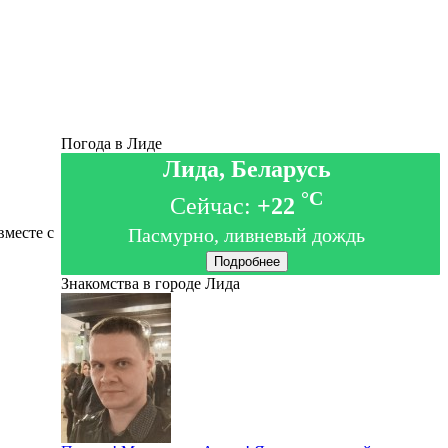
Погода в Лиде
Лида, Беларусь
°C
Сейчас:
+22
вместе с
Пасмурно, ливневый дождь
Подробнее
Знакомства в городе Лида