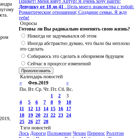
Привет! Меня зовут Артур! Я очень хочу найти:
сандра
Девушку от 18 до 41
. Цель моего знакомства с тобой:
другому
Романтические отношения; Создание семьи. Я жду
кта.
тебя!
Опросы
Готовы ли Вы радикально изменить свою жизнь?
Никогда не задумывался об этом
ором
Иногда абстрактно думаю, что было бы неплохо
это сделать
Собираюсь это сделать в обозримом будущем
Сейчас в процессе изменений
Проголосовать
Календарь новостей
«
Фев.2019
»
Пн.
Вт.
Ср.
Чт.
Пт.
Сб.
Вс.
1
2
3
4
5
6
7
8
9
10
11
12
13
14
15
16
17
18
19
20
21
22
23
24
2019,
25
26
27
28
Тэги новостей
Лось
Дороги
Положение
Чехии
Перенос
Роллтон