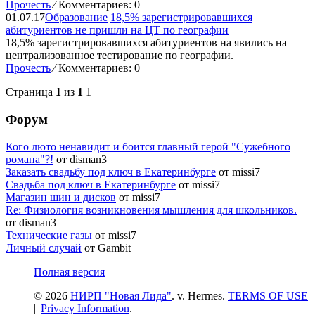
Прочесть
⁄
Комментариев: 0
01.07.17
Образование
18,5% зарегистрировавшихся
абитуриентов не пришли на ЦТ по географии
18,5% зарегистрировавшихся абитуриентов на явились на
централизованное тестирование по географии.
Прочесть
⁄
Комментариев: 0
Страница
1
из
1
1
Форум
Кого люто ненавидит и боится главный герой "Сужебного
романа"?!
от disman3
Заказать свадьбу под ключ в Екатеринбурге
от missi7
Cвадьба под ключ в Екатеринбурге
от missi7
Магазин шин и дисков
от missi7
Re: Физиология возникновения мышления для школьников.
от disman3
Технические газы
от missi7
Личный случай
от Gambit
Полная версия
© 2026
НИРП "Новая Лида"
. v. Hermes.
TERMS OF USE
||
Privacy Information
.