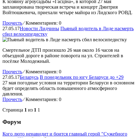
К хозяину агроусадьбы «Гасціна», в которой 27 мая
запланирована творческая встреча и концерт Дмитрия
Войтюшкевича, приехали четыре майора из Лидского РОВД.
Прочесть
⁄
Комментариев: 0
27.05.17
Новости Лидчины
Пьяный водитель в Лиде насмерть
сбил велосипедистку
Смертельное ДТП произошло 26 мая около 16 часов на
объездной дороге в районе поворота на ул. Строителей в
посёлке Молодежный.
Прочесть
⁄
Комментариев: 0
27.05.17
Беларусь
В понедельник по югу Беларуси до +29
27 мая погодные условия на территории Беларуси в основном
будет определять область повышенного атмосферного
давления.
Прочесть
⁄
Комментариев: 0
Страница
1
из
1
1
Форум
Кого люто ненавидит и боится главный герой "Сужебного