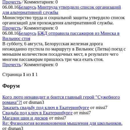
Прочесть
⁄
Комментариев: 0
06.08.16
Беларусь
Минтруда утвердило список организаций
для альтернативной службы
Министерство труда и социальной защиты утвердило список
организаций для прохождения альтернативной службы.
Прочесть
⁄
Комментариев: 0
06.08.16
Беларусь
БЖД отправила пассажиров из Минска в
Вильнюс стоя
В субботу, 6 августа, Белорусская железная дорога
неожиданно пустила по маршруту в Вильнюс (Литва) поезд с
меньшим количеством посадочных мест, в результате чего
многим пассажирам пришлось три часа ехать стоя.
Прочесть
⁄
Комментариев: 0
Страница
1
из
1
1
Форум
Кого люто ненавидит и боится главный герой "Сужебного
романа"?!
от disman3
Заказать свадьбу под ключ в Екатеринбурге
от missi7
Cвадьба под ключ в Екатеринбурге
от missi7
Магазин шин и дисков
от missi7
Re: Физиология возникновения мышления для школьников.
от disman3