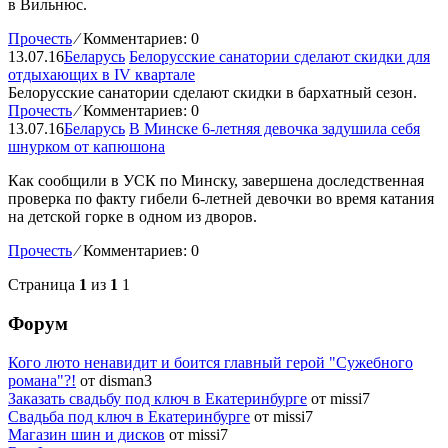
в Вильнюс.
Прочесть
⁄
Комментариев: 0
13.07.16
Беларусь
Белорусские санатории сделают скидки для
отдыхающих в IV квартале
Белорусские санатории сделают скидки в бархатный сезон.
Прочесть
⁄
Комментариев: 0
13.07.16
Беларусь
В Минске 6-летняя девочка задушила себя
шнурком от капюшона
Как сообщили в УСК по Минску, завершена доследственная
проверка по факту гибели 6-летней девочки во время катания
на детской горке в одном из дворов.
Прочесть
⁄
Комментариев: 0
Страница
1
из
1
1
Форум
Кого люто ненавидит и боится главный герой "Сужебного
романа"?!
от disman3
Заказать свадьбу под ключ в Екатеринбурге
от missi7
Cвадьба под ключ в Екатеринбурге
от missi7
Магазин шин и дисков
от missi7