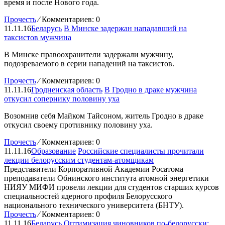
время и после Нового года.
Прочесть
⁄
Комментариев: 0
11.11.16
Беларусь
В Минске задержан нападавший на
таксистов мужчина
В Минске правоохранители задержали мужчину,
подозреваемого в серии нападений на таксистов.
Прочесть
⁄
Комментариев: 0
11.11.16
Гродненская область
В Гродно в драке мужчина
откусил сопернику половину уха
Возомнив себя Майком Тайсоном, житель Гродно в драке
откусил своему противнику половину уха.
Прочесть
⁄
Комментариев: 0
11.11.16
Образование
Российские специалисты прочитали
лекции белорусским студентам-атомщикам
Представители Корпоративной Академии Росатома –
преподаватели Обнинского института атомной энергетики
НИЯУ МИФИ провели лекции для студентов старших курсов
специальностей ядерного профиля Белорусского
национального технического университета (БНТУ).
Прочесть
⁄
Комментариев: 0
11.11.16
Беларусь
Оптимизация чиновников по-белорусски: