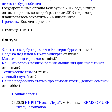
никто не будет обижен
Государственные органы Беларуси в 2017 году начнут
оптимизировать во второй раз после 2013 года, когда
планировалось сократить 25% чиновников.
Прочесть
⁄
Комментариев: 0
Страница
1
из
1
1
Форум
Заказать свадьбу под ключ в Екатеринбурге
от missi7
Cвадьба под ключ в Екатеринбурге
от missi7
Магазин шин и дисков
от missi7
Re: Физиология возникновения мышления для школьников.
от disman3
Технические газы
от missi7
Личный случай
от Gambit
Нашёл подробную статью про самозанятость, делюсь ссылкой
от drobbest
Полная версия
© 2026
НИРП "Новая Лида"
. v. Hermes.
TERMS OF USE
||
Privacy Information
.