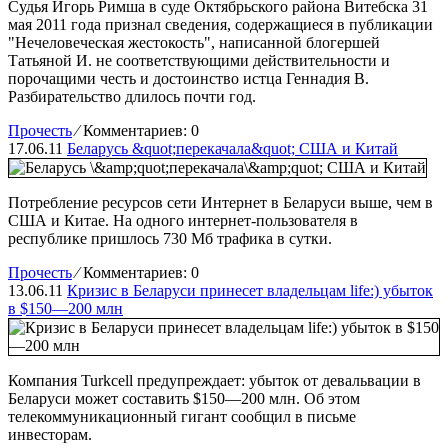
Судья Игорь Римша в суде Октябрьского района Витебска 31
мая 2011 года признал сведения, содержащиеся в публикации
"Нечеловеческая жестокость", написанной блогершей
Татьяной И. не соответствующими действительности и
порочащими честь и достоинство истца Геннадия В.
Разбирательство длилось почти год.
Прочесть
⁄
Комментариев: 0
17.06.11
Беларусь &quot;перекачала&quot; США и Китай
Потребление ресурсов сети Интернет в Беларуси выше, чем в
США и Китае. На одного интернет-пользователя в
республике пришлось 730 Мб трафика в сутки.
Прочесть
⁄
Комментариев: 0
13.06.11
Кризис в Беларуси принесет владельцам life:) убыток
в $150—200 млн
Компания Turkcell предупреждает: убыток от девальвации в
Беларуси может составить $150—200 млн. Об этом
телекоммуникационный гигант сообщил в письме
инвесторам.