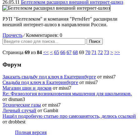
26.05.11
Белтелеком расширил внешний интернет-шлюз
РУП "Белтелеком" и компания "РетнНет" расширили
внешний интернет-шлюз в направлении России.
Прочесть
⁄
Комментариев: 0
Поиск
Страница
69
из
84
<<
<
65
66
67
68
69
70
71
72
73
>
>>
Форум
Заказать свадьбу под ключ в Екатеринбурге
от missi7
Cвадьба под ключ в Екатеринбурге
от missi7
Магазин шин и дисков
от missi7
Re: Физиология возникновения мышления для школьников.
от disman3
Технические газы
от missi7
Личный случай
от Gambit
Нашёл подробную статью про самозанятость, делюсь ссылкой
от drobbest
Полная версия