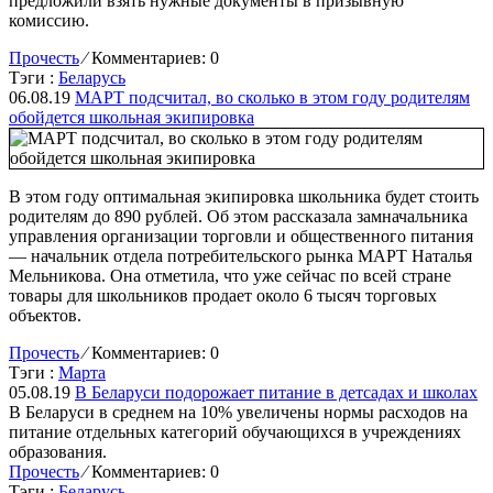
предложили взять нужные документы в призывную
комиссию.
Прочесть
⁄
Комментариев: 0
Тэги :
Беларусь
06.08.19
МАРТ подсчитал, во сколько в этом году родителям
обойдется школьная экипировка
В этом году оптимальная экипировка школьника будет стоить
родителям до 890 рублей. Об этом рассказала замначальника
управления организации торговли и общественного питания
— начальник отдела потребительского рынка МАРТ Наталья
Мельникова. Она отметила, что уже сейчас по всей стране
товары для школьников продает около 6 тысяч торговых
объектов.
Прочесть
⁄
Комментариев: 0
Тэги :
Марта
05.08.19
В Беларуси подорожает питание в детсадах и школах
В Беларуси в среднем на 10% увеличены нормы расходов на
питание отдельных категорий обучающихся в учреждениях
образования.
Прочесть
⁄
Комментариев: 0
Тэги :
Беларусь