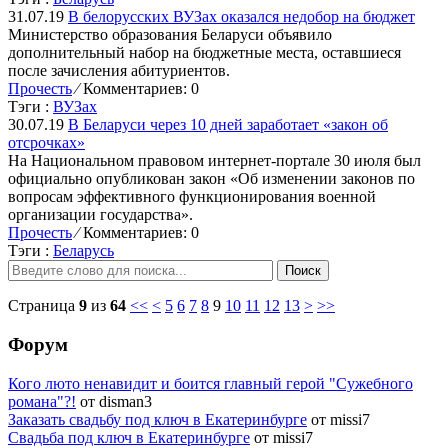
31.07.19
В белорусских ВУЗах оказался недобор на бюджет
Министерство образования Беларуси объявило
дополнительный набор на бюджетные места, оставшиеся
после зачисления абитуриентов.
Прочесть
⁄
Комментариев: 0
Тэги :
ВУЗах
30.07.19
В Беларуси через 10 дней заработает «закон об
отсрочках»
На Национальном правовом интернет-портале 30 июля был
официально опубликован закон «Об изменении законов по
вопросам эффективного функционирования военной
организации государства».
Прочесть
⁄
Комментариев: 0
Тэги :
Беларусь
Поиск
Страница
9
из
64
<<
<
5
6
7
8
9
10
11
12
13
>
>>
Форум
Кого люто ненавидит и боится главный герой "Сужебного
романа"?!
от disman3
Заказать свадьбу под ключ в Екатеринбурге
от missi7
Cвадьба под ключ в Екатеринбурге
от missi7