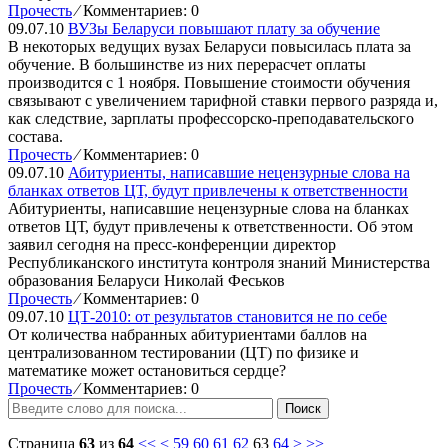
Прочесть
⁄
Комментариев: 0
09.07.10
ВУЗы Беларуси повышают плату за обучение
В некоторых ведущих вузах Беларуси повысилась плата за
обучение. В большинстве из них перерасчет оплаты
производится с 1 ноября. Повышение стоимости обучения
связывают с увеличением тарифной ставки первого разряда и,
как следствие, зарплаты профессорско-преподавательского
состава.
Прочесть
⁄
Комментариев: 0
09.07.10
Абитуриенты, написавшие нецензурные слова на
бланках ответов ЦТ, будут привлечены к ответственности
Абитуриенты, написавшие нецензурные слова на бланках
ответов ЦТ, будут привлечены к ответственности. Об этом
заявил сегодня на пресс-конференции директор
Республиканского института контроля знаний Министерства
образования Беларуси Николай Феськов
Прочесть
⁄
Комментариев: 0
09.07.10
ЦТ-2010: от результатов становится не по себе
От количества набранных абитуриентами баллов на
централизованном тестировании (ЦТ) по физике и
математике может остановиться сердце?
Прочесть
⁄
Комментариев: 0
Поиск
Страница
63
из
64
<<
<
59
60
61
62
63
64
>
>>