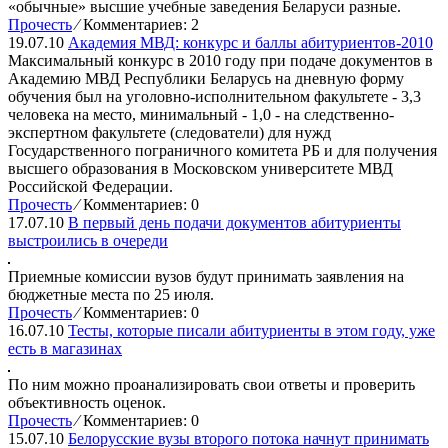
«обычные» высшие учебные заведения Беларуси разные.
Прочесть
⁄
Комментариев: 2
19.07.10
Академия МВД: конкурс и баллы абитуриентов-2010
Максимальный конкурс в 2010 году при подаче документов в
Академию МВД Республики Беларусь на дневную форму
обучения был на уголовно-исполнительном факультете - 3,3
человека на место, минимальный - 1,0 - на следственно-
экспертном факультете (следователи) для нужд
Государственного пограничного комитета РБ и для получения
высшего образования в Московском университете МВД
Российской Федерации.
Прочесть
⁄
Комментариев: 0
17.07.10
В первый день подачи документов абитуриенты
выстроились в очереди
Приемные комиссии вузов будут принимать заявления на
бюджетные места по 25 июля.
Прочесть
⁄
Комментариев: 0
16.07.10
Тесты, которые писали абитуриенты в этом году, уже
есть в магазинах
По ним можно проанализировать свои ответы и проверить
объективность оценок.
Прочесть
⁄
Комментариев: 0
15.07.10
Белорусские вузы второго потока начнут принимать