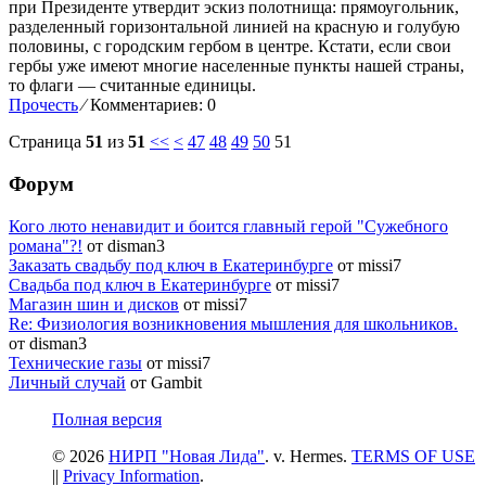
при Президенте утвердит эскиз полотнища: прямоугольник,
разделенный горизонтальной линией на красную и голубую
половины, с городским гербом в центре. Кстати, если свои
гербы уже имеют многие населенные пункты нашей страны,
то флаги — считанные единицы.
Прочесть
⁄
Комментариев: 0
Страница
51
из
51
<<
<
47
48
49
50
51
Форум
Кого люто ненавидит и боится главный герой "Сужебного
романа"?!
от disman3
Заказать свадьбу под ключ в Екатеринбурге
от missi7
Cвадьба под ключ в Екатеринбурге
от missi7
Магазин шин и дисков
от missi7
Re: Физиология возникновения мышления для школьников.
от disman3
Технические газы
от missi7
Личный случай
от Gambit
Полная версия
© 2026
НИРП "Новая Лида"
. v. Hermes.
TERMS OF USE
||
Privacy Information
.