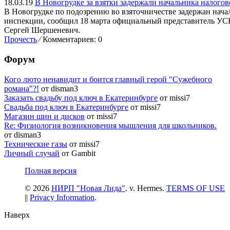
18.03.19
В Новогрудке за взятки задержали начальника налого
В Новогрудке по подозрению во взяточничестве задержан нача
инспекции, сообщил 18 марта официальный представитель УС
Сергей Шершеневич.
Прочесть
⁄
Комментариев: 0
Форум
Кого люто ненавидит и боится главный герой "Сужебного
романа"?!
от disman3
Заказать свадьбу под ключ в Екатеринбурге
от missi7
Cвадьба под ключ в Екатеринбурге
от missi7
Магазин шин и дисков
от missi7
Re: Физиология возникновения мышления для школьников.
от disman3
Технические газы
от missi7
Личный случай
от Gambit
Полная версия
© 2026
НИРП "Новая Лида"
. v. Hermes.
TERMS OF USE
||
Privacy Information
.
Наверх