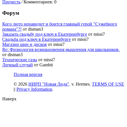
Прочесть
⁄
Комментариев: 0
Форум
Кого люто ненавидит и боится главный герой "Сужебного
романа"?!
от disman3
Заказать свадьбу под ключ в Екатеринбурге
от missi7
Cвадьба под ключ в Екатеринбурге
от missi7
Магазин шин и дисков
от missi7
Re: Физиология возникновения мышления для школьников.
от disman3
Технические газы
от missi7
Личный случай
от Gambit
Полная версия
© 2026
НИРП "Новая Лида"
. v. Hermes.
TERMS OF USE
||
Privacy Information
.
Наверх