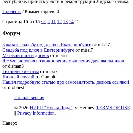
республике, принять участи в реконструкции Лидского замка.
Прочесть
⁄
Комментариев: 0
Страница
15
из
15
<<
<
11
12
13
14
15
Форум
Заказать свадьбу под ключ в Екатеринбурге
от missi7
Cвадьба под ключ в Екатеринбурге
от missi7
Магазин шин и дисков
от missi7
Re: Физиология возникновения мышления для школьников.
от disman3
Технические газы
от missi7
Личный случай
от Gambit
Нашёл подробную статью про самозанятость, делюсь ссылкой
от drobbest
Полная версия
© 2026
НИРП "Новая Лида"
. v. Hermes.
TERMS OF USE
||
Privacy Information
.
Наверх