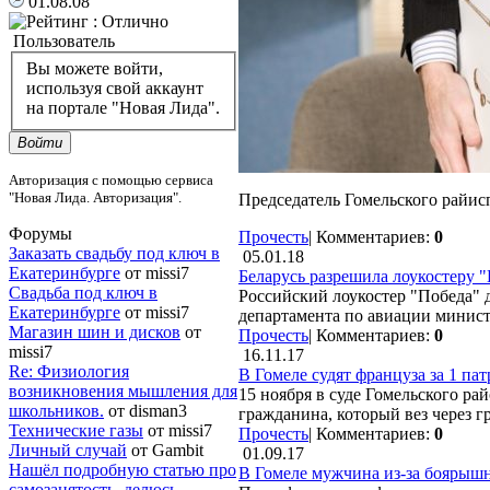
01.08.08
Пользователь
Вы можете войти,
используя свой аккаунт
на портале "Новая Лида".
Войти
Авторизация с помощью сервиса
"Новая Лида. Авторизация".
Председатель Гомельского райи
Форумы
Прочесть
|
Комментариев:
0
Заказать свадьбу под ключ в
05.01.18
Екатеринбурге
от missi7
Беларусь разрешила лоукостеру "
Cвадьба под ключ в
Российский лоукостер "Победа" д
Екатеринбурге
от missi7
департамента по авиации минис
Магазин шин и дисков
от
Прочесть
|
Комментариев:
0
missi7
16.11.17
Re: Физиология
В Гомеле судят француза за 1 пат
возникновения мышления для
15 ноября в суде Гомельского ра
школьников.
от disman3
гражданина, который вез через 
Технические газы
от missi7
Прочесть
|
Комментариев:
0
Личный случай
от Gambit
01.09.17
Нашёл подробную статью про
В Гомеле мужчина из-за боярышн
самозанятость, делюсь