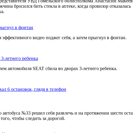
едставителя УВД Гомельского облисполкома Анастасии Макеев
чина бросился бить стекла в аптеке, когда провизор отказалась
а.
прыгнул в фонтан
 эффективного видео поджег себя, а затем прыгнул в фонтан.
 3-летнего ребенка
лем автомобиля SEAT сбила во дворах 3-летнего ребенка.
хал 6 остановок, глядя в телефон
о автобуса №33 решил себя развлечь и на протяжении шести ост
того, чтобы следить за дорогой.