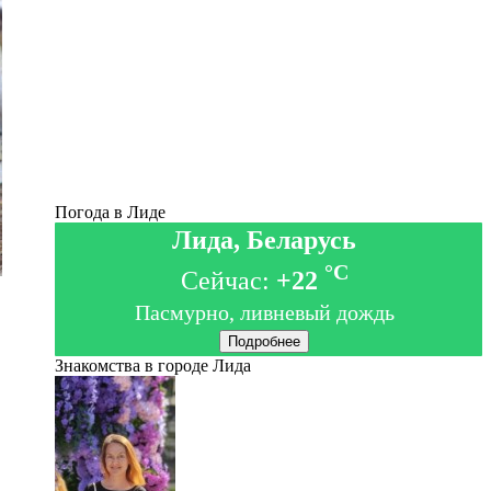
Погода в Лиде
Лида, Беларусь
°C
Сейчас:
+22
Пасмурно, ливневый дождь
Подробнее
Знакомства в городе Лида