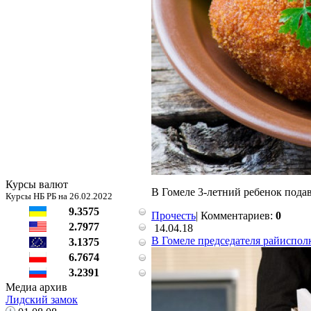
Курсы валют
В Гомеле 3-летний ребенок подав
Курсы НБ РБ на 26.02.2022
9.3575
Прочесть
|
Комментариев:
0
2.7977
14.04.18
В Гомеле председателя райиспол
3.1375
6.7674
3.2391
Медиа архив
Лидский замок