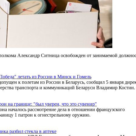
сполкома Александр Ситница освобожден от занимаемой должнос
Победа" летать из России в Минск и Гомель
опущен к полетам из России в Беларусь, сообщил 5 января дире
терства транспорта и коммуникаций Беларуси Владимир Костин.
рон на границе: "был уверен, что это сувенир"
йона началось рассмотрение дела в отношении французского
границу 1 патрон к огнестрельному оружию.
ика разбил стекла в аптеке