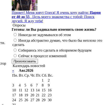
Привет! Меня зовут Олеся! Я очень хочу найти:
Парня
от 40 до 55
. Цель моего знакомства с тобой: Поиск
друзей. Я жду тебя!
Опросы
Готовы ли Вы радикально изменить свою жизнь?
Никогда не задумывался об этом
Иногда абстрактно думаю, что было бы неплохо это
ти.
сделать
Собираюсь это сделать в обозримом будущем
Сейчас в процессе изменений
Проголосовать
ктор
Календарь новостей
«
Авг.2026
Пн.
Вт.
Ср.
Чт.
Пт.
Сб.
Вс.
1
2
3
4
5
6
7
8
9
10
11
12
13
14
15
16
17
18
19
20
21
22
23
24
25
26
27
28
29
30
31