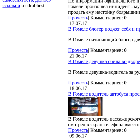
По информации официального пр
ссылкой
от drobbest
Гомеле произошел инцидент - муж
продать ему настойку боярышник
Прочесть
|
Комментариев:
0
17.07.17
В Гомеле блогер поджег себя и 
В Гомеле начинающий блогер для
Прочесть
|
Комментариев:
0
21.06.17
В Гомеле девушка сбила во дворе
В Гомеле девушка-водитель за ру
Прочесть
|
Комментариев:
0
18.06.17
В Гомеле водитель автобуса прое
В Гомеле водитель пассажирског
смотрел в экран телефона вместо 
Прочесть
|
Комментариев:
0
09.06.17