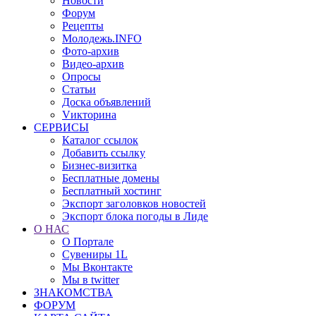
Новости
Форум
Рецепты
Молодежь.INFO
Фото-архив
Видео-архив
Опросы
Статьи
Доска объявлений
Vикторина
СЕРВИСЫ
Каталог ссылок
Добавить ссылку
Бизнес-визитка
Бесплатные домены
Бесплатный хостинг
Экспорт заголовков новостей
Экспорт блока погоды в Лиде
О НАС
О Портале
Сувениры 1L
Мы Вконтакте
Мы в twitter
ЗНАКОМСТВА
ФОРУМ