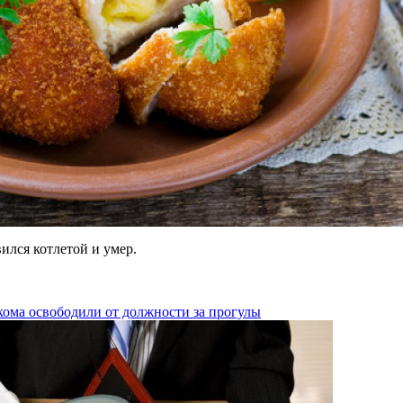
ился котлетой и умер.
кома освободили от должности за прогулы