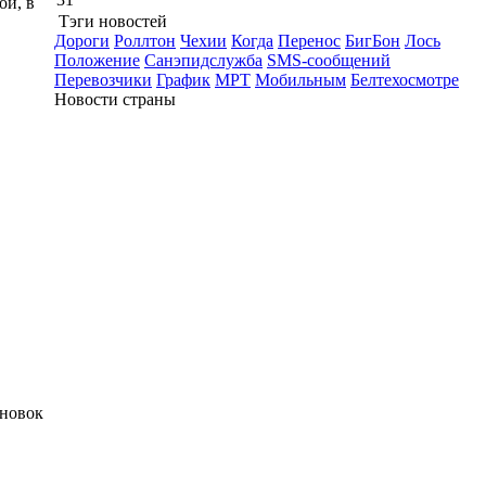
ой, в
Тэги новостей
Дороги
Роллтон
Чехии
Когда
Перенос
БигБон
Лось
Положение
Санэпидслужба
SMS-сообщений
Перевозчики
График
МРТ
Мобильным
Белтехосмотре
Новости страны
ановок