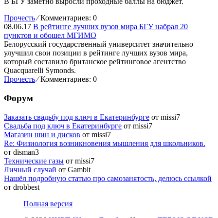
В БГУ заметно выросли проходные баллы на бюджет.
Прочесть
⁄
Комментариев: 0
08.06.17
В рейтинге лучших вузов мира БГУ набрал 20
пунктов и обошел МГИМО
Белорусский государственный университет значительно
улучшил свои позиции в рейтинге лучших вузов мира,
который составило британское рейтинговое агентство
Quacquarelli Symonds.
Прочесть
⁄
Комментариев: 0
Форум
Заказать свадьбу под ключ в Екатеринбурге
от missi7
Cвадьба под ключ в Екатеринбурге
от missi7
Магазин шин и дисков
от missi7
Re: Физиология возникновения мышления для школьников.
от disman3
Технические газы
от missi7
Личный случай
от Gambit
Нашёл подробную статью про самозанятость, делюсь ссылкой
от drobbest
Полная версия