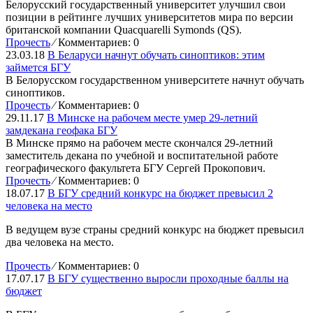
Белорусский государственный университет улучшил свои
позиции в рейтинге лучших университетов мира по версии
британской компании Quacquarelli Symonds (QS).
Прочесть
⁄
Комментариев: 0
23.03.18
В Беларуси начнут обучать синоптиков: этим
займется БГУ
В Белорусском государственном университете начнут обучать
синоптиков.
Прочесть
⁄
Комментариев: 0
29.11.17
В Минске на рабочем месте умер 29-летний
замдекана геофака БГУ
В Минске прямо на рабочем месте скончался 29-летний
заместитель декана по учебной и воспитательной работе
географического факультета БГУ Сергей Прокопович.
Прочесть
⁄
Комментариев: 0
18.07.17
В БГУ средний конкурс на бюджет превысил 2
человека на место
В ведущем вузе страны средний конкурс на бюджет превысил
два человека на место.
Прочесть
⁄
Комментариев: 0
17.07.17
В БГУ существенно выросли проходные баллы на
бюджет