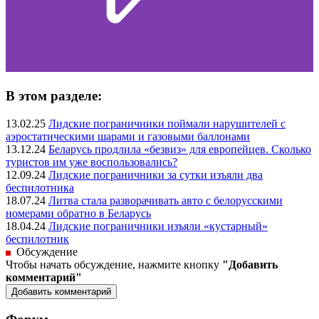
В этом разделе:
13.02.25
Лидские пограничники поймали нарушителей с
аэростатическими шарами и газовыми баллонами
13.12.24
Беларусь продлила «безвиз» для европейцев. Сколько
туристов им уже воспользовались?
12.09.24
Лидские пограничники за сутки изъяли два
беспилотника
18.07.24
Литва стала разворачивать авто с белорусскими
номерами обратно в Беларусь
18.04.24
Лидские пограничники изъяли «кустарный»
беспилотник
Обсуждение
Чтобы начать обсуждение, нажмите кнопку
"Добавить
комментарий"