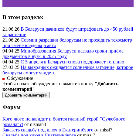
В этом разделе:
21.06.26
В Беларуси дачников будут штрафовать до 450 рублей
за растение
21.06.26
Совмин разрешил белорусам не проходить техосмотр
при смене владельца авто
04.04.25
Минобразования Беларуси назвало сроки приёма
документов в вузы в 2025 году
04.04.25
С 5 апреля в Беларуси снова подорожает топливо
27.03.25
На выходных ожидается солнечное затмение, которое
белорусы смогут увидеть
Обсуждение
Чтобы начать обсуждение, нажмите кнопку
"Добавить
комментарий"
Форум
Кого люто ненавидит и боится главный герой "Сужебного
романа"?!
от disman3
Заказать свадьбу под ключ в Екатеринбурге
от missi7
Cвадьба под ключ в Екатеринбурге
от missi7