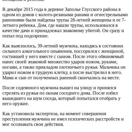
В декабре 2015 года в деревне Заполье Глусского района в
одном из домов с колото-резаными ранами и огнестрельными
ранениями были найдены трупы 28-летней женщины и ее 7-
летнего ребенка. Дом, где нашли трупы, использовался в
качестве дачи и принадлежал знакомому убитой. Он сразу и
попал под подозрение.
Как выяснилось, 39-летний мужчина, находясь в состоянии
сильного алкогольного опьянения, поссорился с женщиной,
гостившей у него вместе с сыном. После этого обвиняемый
нанес своей знакомой множество ударов ножом, руками,
ногами, а также прикладом охотничьего ружья. Мальчика он
ударил ножом в грудную клетку, а после выстрелил в него.
Мама и сын от полученных ранений скончались на месте.
После содеянного мужчина вышел на улицу и принялся
стрелять из ружья по окнам соседнего дома. После избил
вышедшего на шум соседа, который попытался отобрать у
него оружие.
Как установила экспертиза, на момент совершения
преступления мужчина не имел психических расстройств и
мог осознавать свои действия.