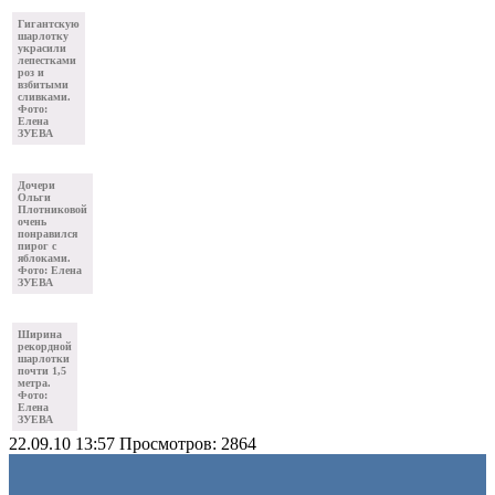
Гигантскую
шарлотку
украсили
лепестками
роз и
взбитыми
сливками.
Фото:
Елена
ЗУЕВА
Дочери
Ольги
Плотниковой
очень
понравился
пирог с
яблоками.
Фото: Елена
ЗУЕВА
Ширина
рекордной
шарлотки
почти 1,5
метра.
Фото:
Елена
ЗУЕВА
22.09.10 13:57
Просмотров: 2864