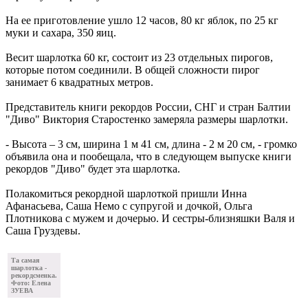
На ее приготовление ушло 12 часов, 80 кг яблок, по 25 кг
муки и сахара, 350 яиц.
Весит шарлотка 60 кг, состоит из 23 отдельных пирогов,
которые потом соединили. В общей сложности пирог
занимает 6 квадратных метров.
Представитель книги рекордов России, СНГ и стран Балтии
"Диво" Виктория Старостенко замеряла размеры шарлотки.
- Высота – 3 см, ширина 1 м 41 см, длина - 2 м 20 см, - громко
объявила она и пообещала, что в следующем выпуске книги
рекордов "Диво" будет эта шарлотка.
Полакомиться рекордной шарлоткой пришли Инна
Афанасьева, Саша Немо с супругой и дочкой, Ольга
Плотникова с мужем и дочерью. И сестры-близняшки Валя и
Саша Груздевы.
Та самая
шарлотка -
рекордсменка.
Фото: Елена
ЗУЕВА