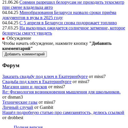
21.06.26
Совмин разрешил белорусам не проходить техосмотр
при смене владельца авто
04.04.25
Минобразования Беларуси назвало сроки приёма
документов в вузы в 2025 году
04.04.25
С 5 апреля в Беларуси снова подорожает топливо
27.03.25
На выходных ожидается солнечное затмение, которое
белорусы смогут увидеть
Обсуждение
Чтобы начать обсуждение, нажмите кнопку
"Добавить
комментарий"
Форум
Заказать свадьбу под ключ в Екатеринбурге
от missi7
Cвадьба под ключ в Екатеринбурге
от missi7
Магазин шин и дисков
от missi7
Re: Физиология возникновения мышления для школьников.
от disman3
Технические газы
от missi7
Личный случай
от Gambit
Нашёл подробную статью про самозанятость, делюсь ссылкой
от drobbest
Полная версия