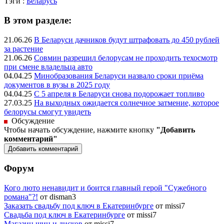
Тэги :
Беларусь
В этом разделе:
21.06.26
В Беларуси дачников будут штрафовать до 450 рублей
за растение
21.06.26
Совмин разрешил белорусам не проходить техосмотр
при смене владельца авто
04.04.25
Минобразования Беларуси назвало сроки приёма
документов в вузы в 2025 году
04.04.25
С 5 апреля в Беларуси снова подорожает топливо
27.03.25
На выходных ожидается солнечное затмение, которое
белорусы смогут увидеть
Обсуждение
Чтобы начать обсуждение, нажмите кнопку
"Добавить
комментарий"
Форум
Кого люто ненавидит и боится главный герой "Сужебного
романа"?!
от disman3
Заказать свадьбу под ключ в Екатеринбурге
от missi7
Cвадьба под ключ в Екатеринбурге
от missi7
Магазин шин и дисков
от missi7